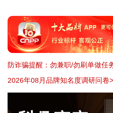
防诈骗提醒：勿兼职/勿刷单做任务
2026年08月品牌知名度调研问卷>