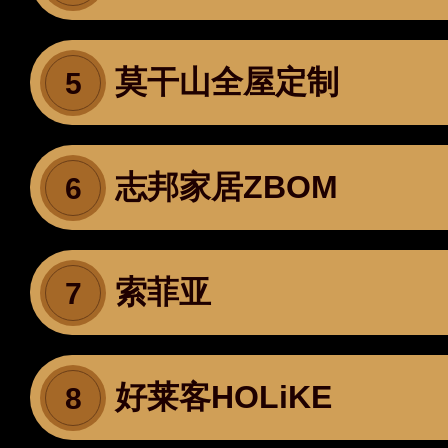
莫干山全屋定制
5
志邦家居ZBOM
6
索菲亚
7
好莱客HOLiKE
8