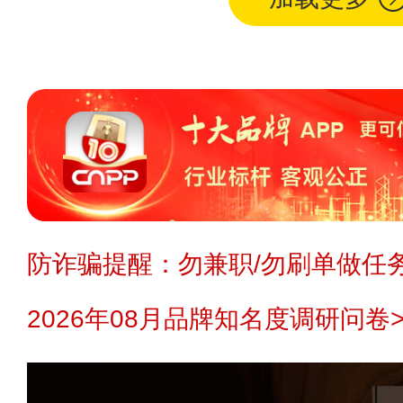
防诈骗提醒：勿兼职/勿刷单做任务
2026年08月品牌知名度调研问卷>