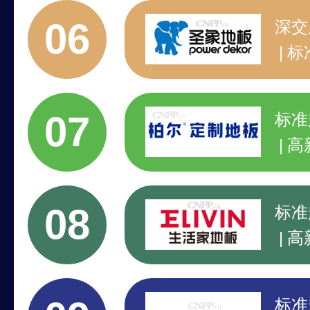
行
06
深交
标
6
4
07
标准
高
3
2
08
标准
高
7
3
标准