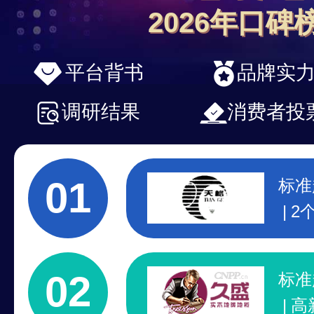
2026年口碑
平台背书
品牌实
调研结果
消费者投
01
标准
2
1
注
02
标准
高