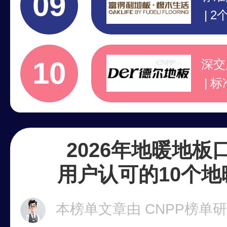
09
2
3
著
10
深交
标
高
7
2026年地暖地板
用户认可的10个
本榜单文章由 CNPP榜单研