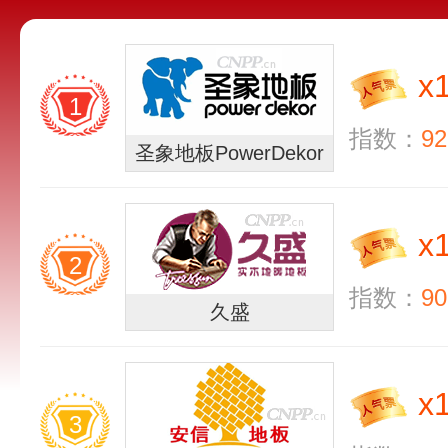
x
1
指数：
92
圣象地板PowerDekor
x
2
指数：
90
久盛
x
3