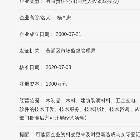
企业类型： 有限责任公司(自然人投资或控股)
泛美官网公布的联系方式是021-63332716，
可能数据更新不及时，请以品牌官网/官方公
布的联系方式为准
企业高管/名人： 杨 * 忠
企业成立日期： 2000-07-21
泛美的官方邮箱?
泛美官网公布的邮箱是
发证机关： 黄浦区市场监督管理局
paam@paam.com.cn，可能数据更新不及
时，请以品牌官网/官方公布的联系方式为准
核准日期： 2020-07-03
上海泛美家居有限公司的企业所在地在哪?
注册资本： 1000万元
上海泛美家居有限公司的企业所在地位于上
海市 黄浦区 打浦路15号中港汇·黄浦大厦
经营范围： 木制品、木材、建筑装潢材料、五金交电
3006-3007室
软件的技术开发、技术服务、技术转让、技术咨询，从
部门批准后方可开展经营活动】
提醒： 可能因企业资料变更未及时更新造成与实际登