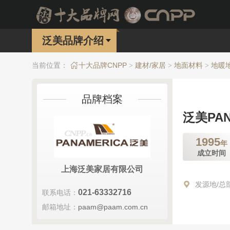
泛美品牌介绍
当前位置：
十大品牌CNPP
建材/家居
地面材料
地暖
>
>
>
品牌档案
泛美PAN
1995
年
成立时间
上海泛美家居有限公司
发源地/总
021-63332716
联系电话：
邮箱地址：
paam@paam.com.cn