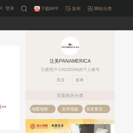
,
登录
下载APP
发布
网站分类
泛美PANAMERICA
注册用户-CN100366的个人账号
发布
页面相关分类
>>
地暖地板·地热地板
实木地板
实木复合地板·多层木地板