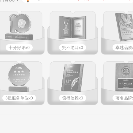
十分好评x0
赞不绝口x0
卓越品质x
3星服务单位x0
值得信赖x0
著名品牌x