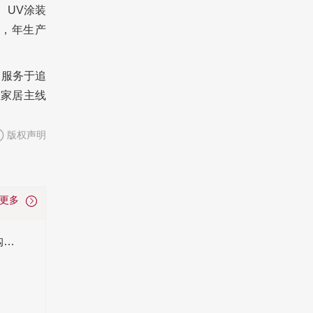
、UV涂装
，年生产
，服务于追
在家居主线
版权声明
看更多
地暖地板和普通地板的区别_多少钱一平米_选购技巧_安装注意知识