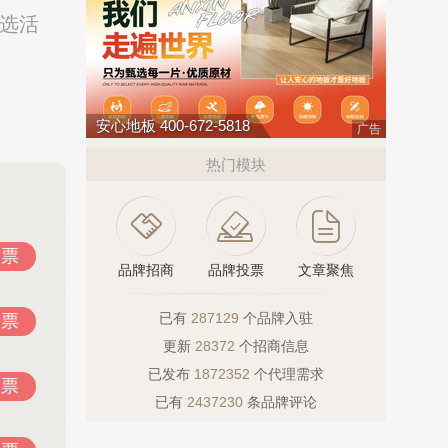
评选活
安心地板 400-672-5818
广告
热门模块
投票
品牌招商
品牌投票
文章聚焦
已有
287129
个品牌入驻
投票
更新
28372
个招商信息
已发布
1872352
个代理需求
投票
已有
2437230
条品牌评论