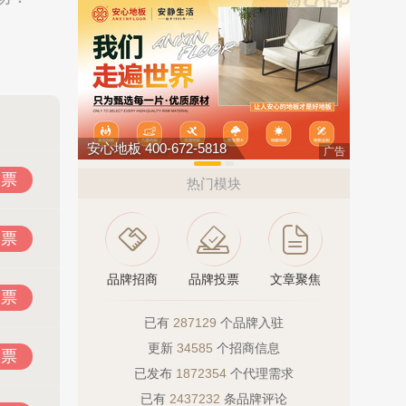
肯帝亚KENTIER 4006-026-011
广告
投票
热门模块
投票
品牌招商
品牌投票
文章聚焦
投票
已有
287129
个品牌入驻
更新
34585
个招商信息
投票
已发布
1872354
个代理需求
已有
2437232
条品牌评论