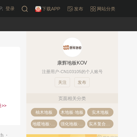
,
登录
下载APP
发布
网站分类
康辉地板KOV
注册用户-CN103105的个人账号
发布
页面相关分类
>>
柚木地板
木地板·地板
实木地板
地暖地板·地热地板
强化地板·强化复合地板
实木复合地板·多层木地板
动：