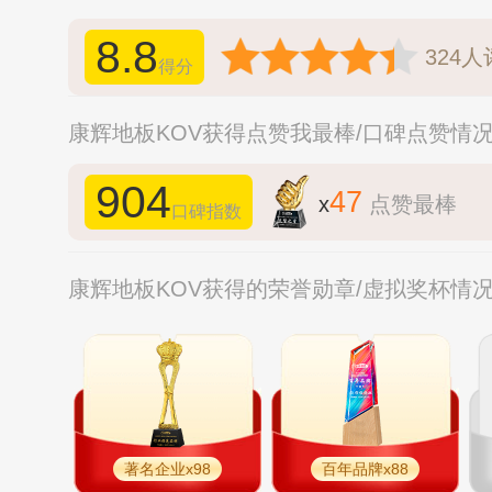
8.8
324
人
得分
康辉地板KOV获得点赞我最棒/口碑点赞情
904
47
x
点赞最棒
口碑指数
康辉地板KOV获得的荣誉勋章/虚拟奖杯情
著名企业x98
百年品牌x88