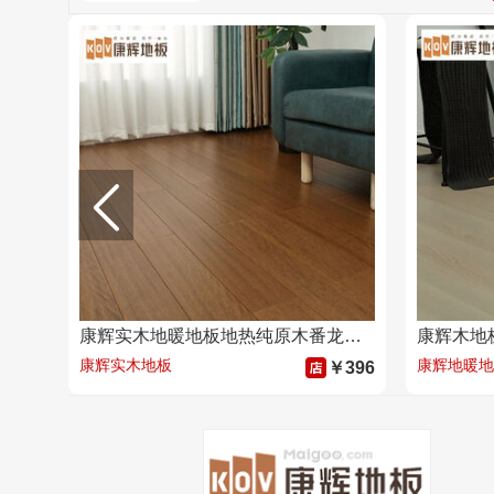
康辉实木地暖地板地热纯原木番龙眼锁扣安装家用环保灰色厂家直销
康辉实木地板
康辉地暖地
￥396