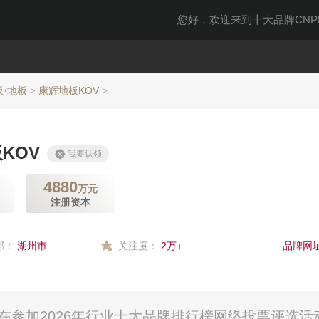
您好，欢迎来到十大品牌CNPP
板·地板
康辉地板KOV
>
>
KOV
我要认领
4880
万元
注册资本
部：
湖州市
关注度：
2万+
品牌网址
在参加2026年行业十大品牌排行榜网络投票评选活