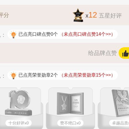
12
评分
x
五星好评
况：
已点亮口碑点赞0个
（未点亮口碑点赞14个>>）
给品牌点赞
况：
已点亮荣誉勋章2个
（未点亮荣誉勋章15个>>）
十分好评x0
赞不绝口x0
卓越品质x