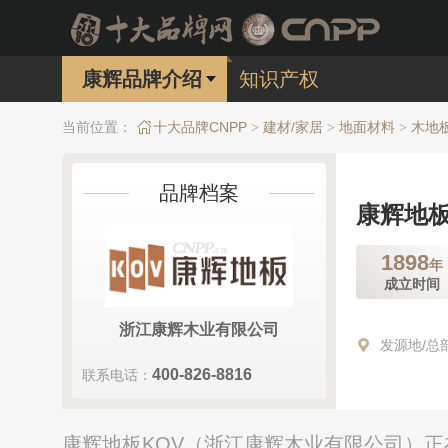
康辉品牌介绍
知识产权
当前位置：
十大品牌CNPP
建材/家居
地面材料
木地
>
>
>
品牌档案
康辉地板
1898
年
成立时间
浙江康辉木业有限公司
发源地/总
400-826-8816
联系电话：
康辉地板KOV（浙江康辉木业有限公司）正