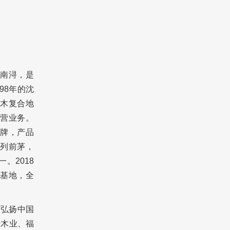
南浔，是
98年的沈
木复合地
营业务。
牌，产品
列前茅，
。2018
基地，全
，弘扬中国
舟木业、福