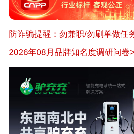
防诈骗提醒：勿兼职/勿刷单做任务
2026年08月品牌知名度调研问卷>