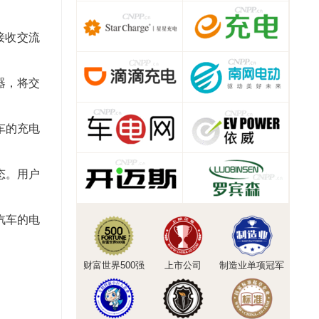
接收交流
器，将交
车的充电
态。用户
汽车的电
财富世界500强
上市公司
制造业单项冠军