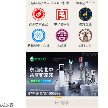
专精特新小巨人
国家企业技术中心
标准起草单位
高新技术企业
中华老字号
瞪羚企业
科技型中小企业
大品牌
品牌大全
驴充充 0797-966999
罗宾森
广告
热门模块
电桩的设