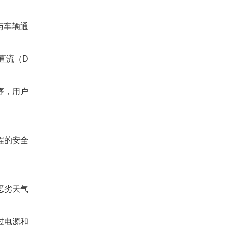
与车辆通
直流（
D
序，用户
程的安全
恶劣天气
过电源和