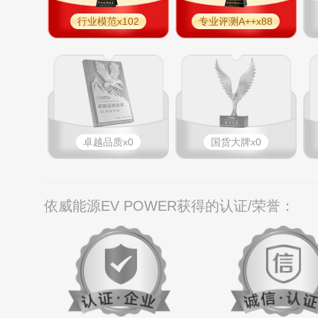
行业模范x102
专业​评测A++x88
卓越品质x0
国货大牌x0
依威能源EV POWER获得的认证/荣誉：