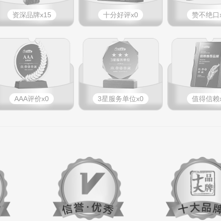
资深品牌x15
十分好评x0
赞不绝口x
AAA评价x0
3星服务单位x0
值得信赖x