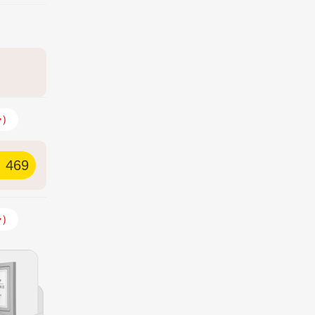
>）
469
>）