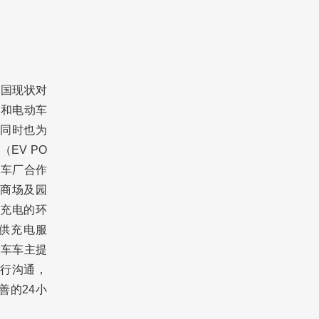
我国现状对
司和电动车
同时也为
EV PO
为车厂合作
商场及园
可充电的环
供充电服
汽车车主提
行沟通，
善的24小