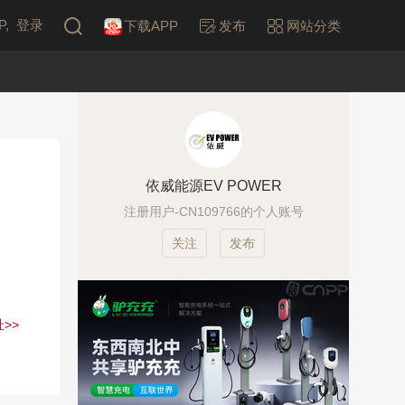
,
登录
下载APP
发布
网站分类
依威能源EV POWER
注册用户-CN109766的个人账号
发布
>>