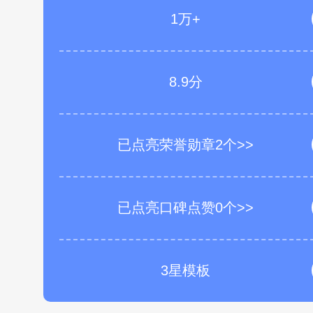
1万+
8.9分
已点亮荣誉勋章2个>>
已点亮口碑点赞0个>>
3星模板