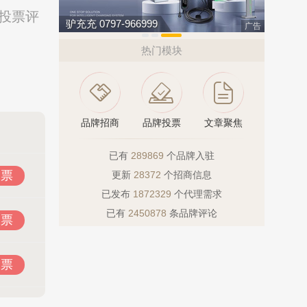
络投票评
驴充充 0797-966999
广告
热门模块
品牌招商
品牌投票
文章聚焦
已有
289869
个品牌入驻
投票
更新
28372
个招商信息
已发布
1872329
个代理需求
已有
2450878
条品牌评论
投票
投票