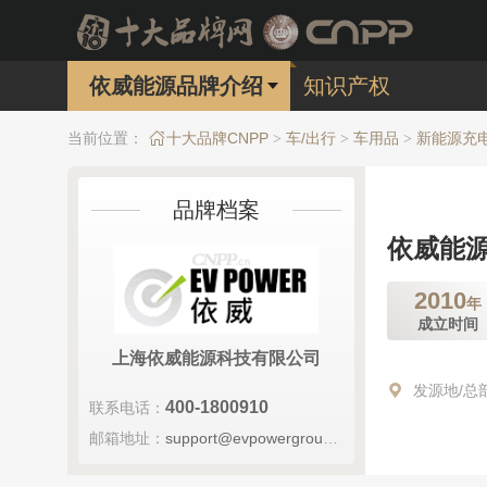
依威能源品牌介绍
知识产权
当前位置：
十大品牌CNPP
车/出行
车用品
新能源充
>
>
>
品牌档案
依威能源
2010
年
成立时间
上海依威能源科技有限公司
发源地/总
400-1800910
联系电话：
邮箱地址：
support@evpowergroup.com