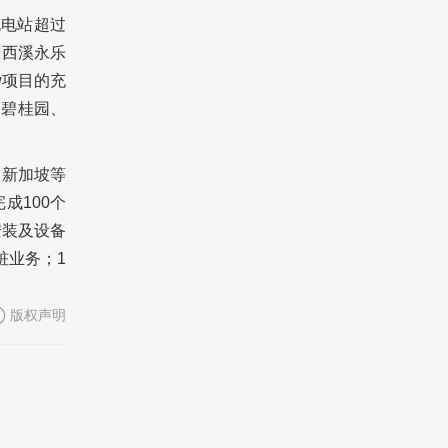
充电站超过
州西溪永乐
w项目的充
、碧桂园、
、新加坡等
成100个
安装及设备
桩业务；1
版权声明