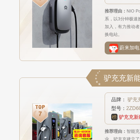
推荐理由：
NIO
系，以3分钟极速
加入，有力推动者
换电站。
蔚来加电
品牌：
驴充
型号：
2ZD6
榜
驴充充新
推荐理由：
智能充
业。驴充充建立了