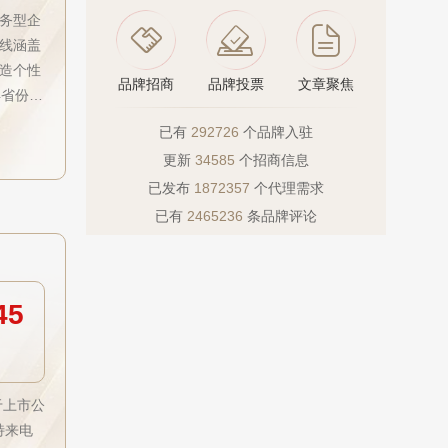
务型企
线涵盖
造个性
品牌招商
品牌投票
文章聚焦
4省份的
已有
292726
个品牌入驻
更新
34585
个招商信息
已发布
1872357
个代理需求
已有
2465236
条品牌评论
45
于上市公
特来电