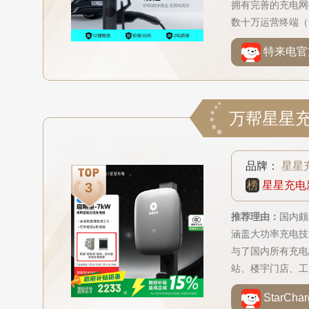
拥有完善的充电网
数十万运营终端（
行业前列。
特来电官
品牌：
星星
榜
星星充电
推荐理由：
国内颇
涵盖大功率充电技
与了国内所有充电
站、楼宇门店、工
StarC