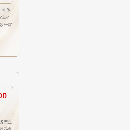
补能体
家车企
数千家
00
务型企
线涵盖