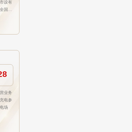
市设有
全国同
28
营业务
充电参
电场