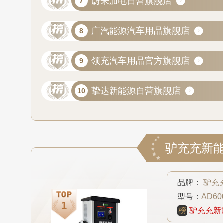
蔚来加电自营旗舰店
广汽能源汽车用品旗舰店
领充汽车用品官方旗舰店
挚达新能源自营旗舰店
品牌：
驴充
型号：
AD60
榜
驴充充新