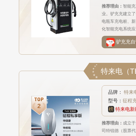
推荐理由：
智能充
业。驴充充建立了
电瓶车充电桩、新
化智能充电系统应
数百个城市，并远
驴充充自
品牌：
特来电
型号：
征程
榜
特来电新
推荐理由：
成立于
司特锐德（股票代