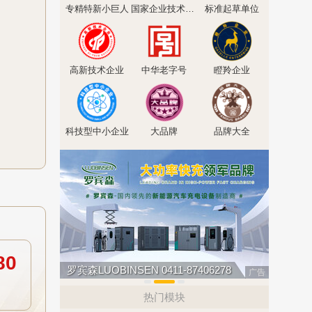
专精特新小巨人
国家企业技术中心
标准起草单位
高新技术企业
中华老字号
瞪羚企业
科技型中小企业
大品牌
品牌大全
80
罗宾森LUOBINSEN 0411-87406278
叮叮智能 
广告
热门模块