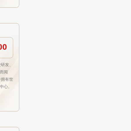
00
业研发、
而闻
并拥有世
中心。