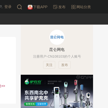
,
登录
下载APP
发布
网站分类
昆仑网电
注册用户-CN108103的个人账号
发布
>>