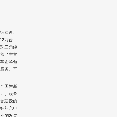
络建设、
12万台，
、珠三角经
积蓄了丰富
车企等领
服务、平
全国性新
设计、设备
台建设的
好的充电
行业的发展