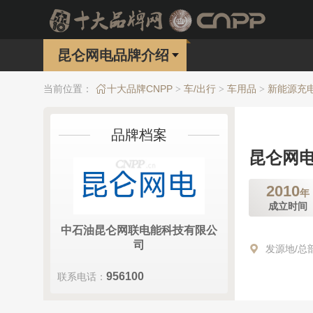
昆仑网电品牌介绍
当前位置：
十大品牌CNPP
车/出行
车用品
新能源充
>
>
>
品牌档案
昆仑网
2010
年
成立时间
中石油昆仑网联电能科技有限公
司
发源地/总
956100
联系电话：