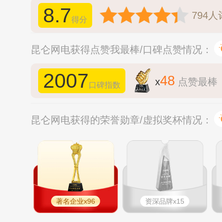
8.7
794
人
得分
昆仑网电获得点赞我最棒/口碑点赞情况：
2007
48
x
点赞最棒
口碑指数
昆仑网电获得的荣誉勋章/虚拟奖杯情况：
著名企业x96
资深品牌x15