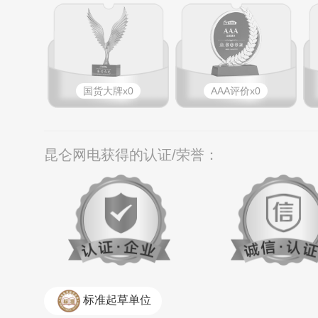
国货大牌x0
AAA评价x0
昆仑网电获得的认证/荣誉：
标准起草单位