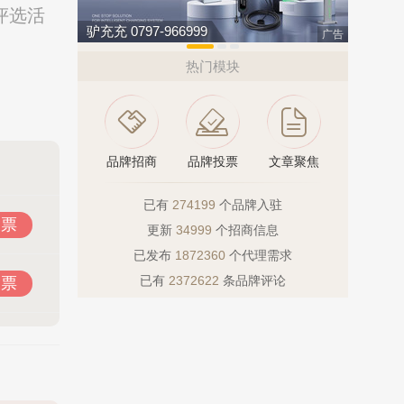
评选活
驴充充 0797-966999
罗宾森LU
广告
热门模块
品牌招商
品牌投票
文章聚焦
已有
274199
个品牌入驻
投票
更新
34999
个招商信息
已发布
1872360
个代理需求
已有
2372622
条品牌评论
投票