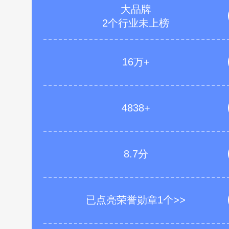
大品牌
2个行业未上榜
16万+
4838+
8.7分
已点亮荣誉勋章1个>>