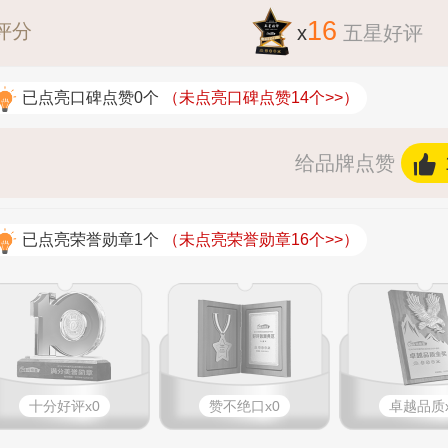
16
评分
x
五星好评
已点亮口碑点赞0个
（未点亮口碑点赞14个>>）
给品牌点赞
已点亮荣誉勋章1个
（未点亮荣誉勋章16个>>）
十分好评x0
赞不绝口x0
卓越品质x