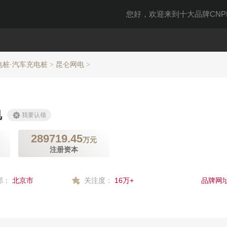
您好，欢迎来到十大品牌CNPP
电桩·汽车充电桩
昆仑网电
>
>
电
我要认领
289719.45
万元
注册资本
部：
北京市
关注度：
16万+
品牌网址