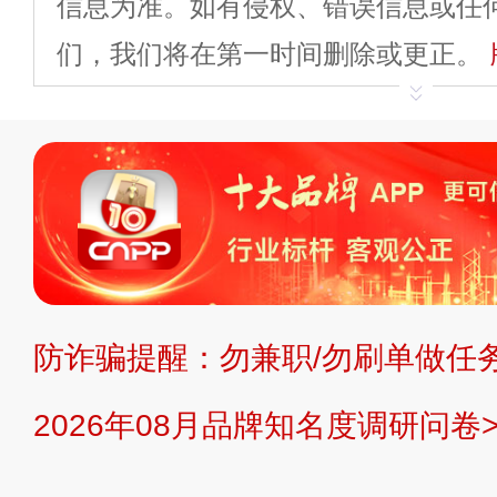
信息为准。如有侵权、错误信息或任
们，我们将在第一时间删除或更正。
申请删除>>
平台自有内容（文字、
标、LOGO 等）知识产权归本站所
复制、转载、商用。本站不生产产品
不代理、不招商、不提供中介服务。
持投资购买的观点或意见，页面信息
防诈骗提醒：勿兼职/勿刷单做任务
提交说明：
快速提交发布>>
提交品
2026年08月品牌知名度调研问卷>