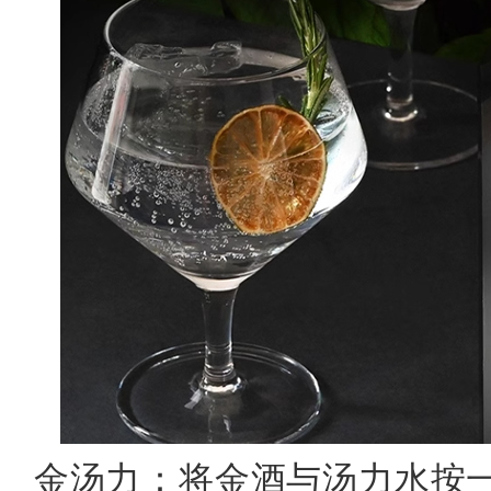
‌金汤力‌：将金酒与汤力水