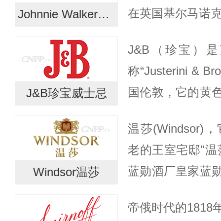
在英国基尔马诺克
Johnnie Walker尊尼获加
创业以来，尊尼
J&B（珍宝）
的优良技术和专注精
称“Justerini &
国伦敦，它的黄
J&B珍宝威士忌
君王的签名。其
温莎(Windso
别为乔治三世、乔治
老的王室宅邸"温
蓝勋酒厂皇家蓝
Windsor温莎
皇家酒厂之一，
帝俄时代的181
的南岸，距离女王在