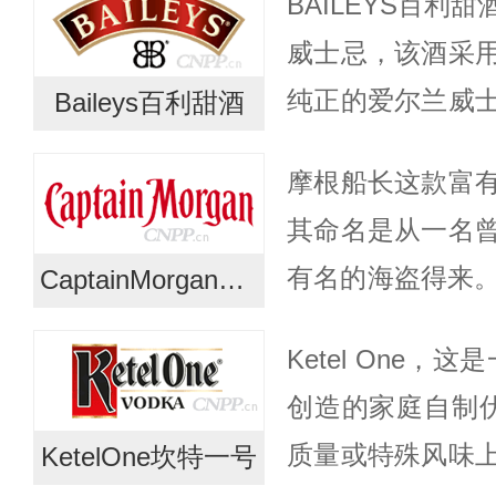
BAILEYS百利
帕朗姆酒在高达海拔2
威士忌，该酒采
纯正的爱尔兰威
Baileys百利甜酒
草和天然可可豆
摩根船长这款富
工艺技术，百利
其命名是从一名
丝绸...
有名的海盗得来。
CaptainMorgan摩根船长
世纪，进入英国后
Ketel One，这
加勒比海盗的精神饮料。
创造的家庭自制伏
质量或特殊风味
KetelOne坎特一号