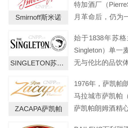
特加酒厂（PierreS
月革命后，仍为一个
Smirnoff斯米诺
前为较为普遍接
始于1838年苏
170多个国家...
Singleton
无与伦比的品饮
SINGLETON苏格登
酒体风味的探索
1976年，萨凯
深度愉悦。历经18
马拉城市萨凯帕（Z
萨凯帕朗姆酒精
ZACAPA萨凯帕
极致的调和。在