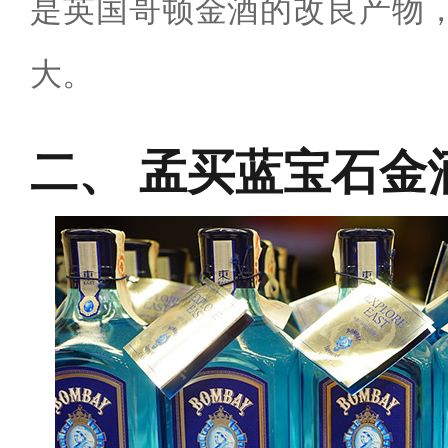
是英国哥顿金酒的改良产物
大。
孟买蓝宝石金