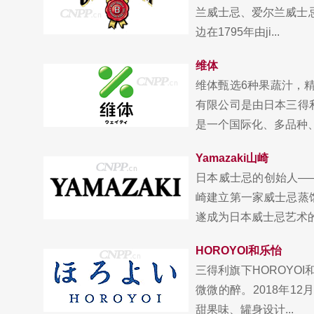
兰威士忌、爱尔兰威士忌
边在1795年由ji...
维体
维体甄选6种果蔬汁，
有限公司是由日本三得
是一个国际化、多品种、多
Yamazaki山崎
日本威士忌的创始人—
崎建立第一家威士忌蒸
遂成为日本威士忌艺术的先
HOROYOI和乐怡
三得利旗下HOROYO
微微的醉。2018年1
甜果味、罐身设计...