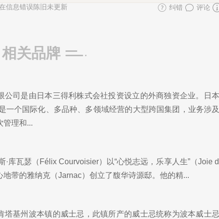
在信息错误陈旧未更新
纠错
评论
相关品牌
限公司是由日本三得利株式会社投资设立的外商独资企业。日
年，是一个国际化、多品种、多领域经营的大型跨国集团，业务涉
理和...
瓦瑟（Félix Courvoisier）以“心悦志远，乐享人生”（Joie de
带的雅纳克（Jarnac）创立了馥华诗源邸。他的精...
肯塔基州波本镇的威士忌，此镇所产的威士忌统称为波本威士