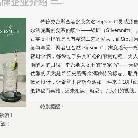
品牌企业介绍
希普史密斯金酒的英文名“Sipsmith”灵感源
尔法克斯的父亲的职业——银匠（Silversmith）。
古英文中指的是具有精湛工艺的匠人，而Sip则
尝与享受。两者组合成“Sipsmith”，寓意着每一
密斯金酒，都经过了独具匠心的酿制过程，为人
顺醉人的口感。史密斯以女王的“皇家鸟”——天
优雅的天鹅是希普史密斯金酒独特的标志。瓶身
致的设计，让希普史密斯金酒如一件来自18世
般神秘而典雅，还未相识，就吸引了人们的视线
特别提醒：
宜饮酒！
饮酒！