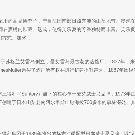
采用的高品质李子，产自法国南部日照充沛的山丘地带。浸泡
同在酒桶内贮藏、熟成，使得芙乐夏的芳香独特而丰富。芙乐
方式。加冰...
re酒厂于苏格兰艾雷岛创立，是艾雷岛最古老的蒸馏厂。1837年，
JamesMutter购买了酒厂所有权并进行扩建提升声誉。1887年因经济
日本三得利（Suntory）旗下的核心单一麦芽威士忌品牌，1973年
三创建于日本山梨县南阿尔卑斯山脉海拔700多米的森林深处。
）是三得利集团于1989年推出的标志性调配型日本威士忌品牌，以“