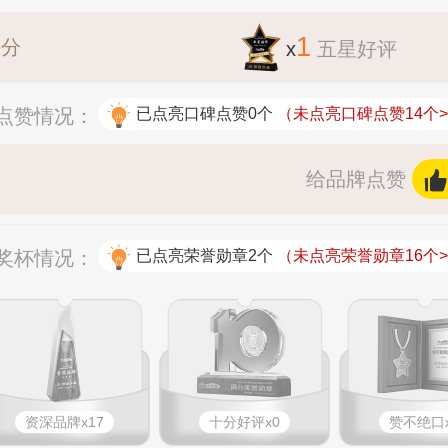
1
评分
x
五星好评
碑点赞情况：
已点亮口碑点赞0个
（未点亮口碑点赞14个>
给品牌点赞
拟奖杯情况：
已点亮荣誉勋章2个
（未点亮荣誉勋章16个>
资深品牌x17
十分好评x0
赞不绝口x