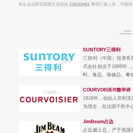
本企业品牌页面图文信息由
CN103401
整理汇编上传，可能存
SUNTORY三得利
三得利（中国）投资有
式会社创业于1899
料、食品、保健品、餐饮管
COURVOISIER馥华诗
1828年，创始人菲利克斯·库
为理念，在法国干邑中心地
JimBeam占边
占边威士忌，产于美国