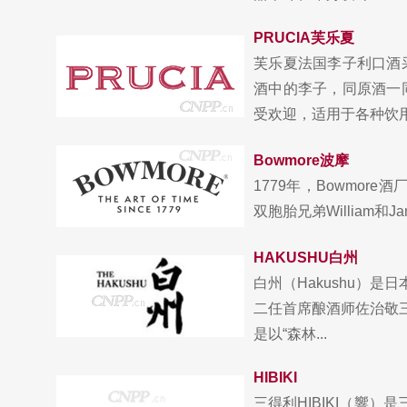
PRUCIA芙乐夏
芙乐夏法国李子利口酒
酒中的李子，同原酒一
受欢迎，适用于各种饮用
Bowmore波摩
1779年，Bowmo
双胞胎兄弟William和
HAKUSHU白州
白州（Hakushu）是
二任首席酿酒师佐治敬
是以“森林...
HIBIKI
三得利HIBIKI（響