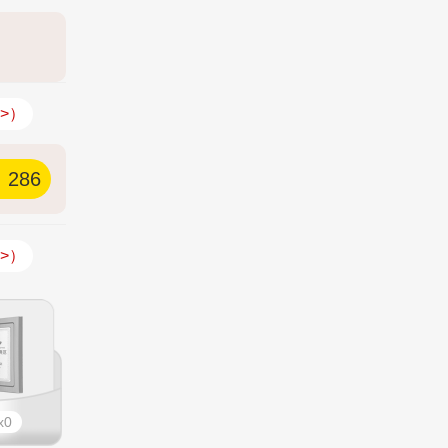
>）
286
>）
0