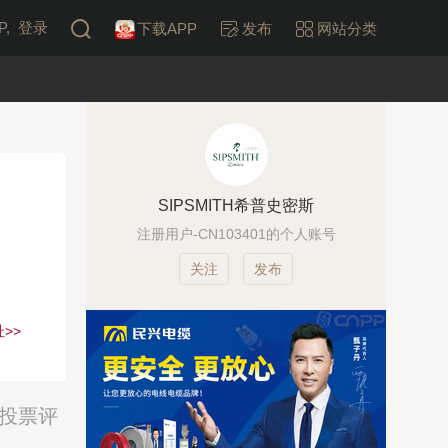
,
登录
下载APP
发布
网站分类
SIPSMITH希普史密斯
注册用户-CN103401的个人账号
发布
>>
络投票评