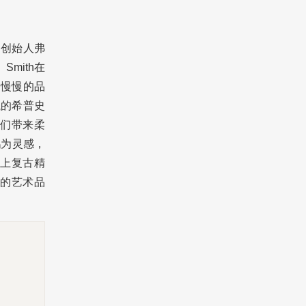
自创始人弗
Smith在
为慢慢的品
瓶的希普史
们带来柔
鹅为灵感，
上复古精
纪的艺术品
。