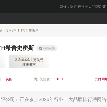
您好，欢迎来到十大品牌CNPP
酒
SIPSMITH希普史密斯
>
>
ITH希普史密斯
我要认领
22553.1
万美元
注册资本
部：
英国
关注度：
1819+
品牌网址
资有限公司）正在参加2026年行业十大品牌排行榜网