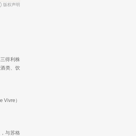
版权声明
本三得利株
及酒类、饮
 Vivre）
忌，与苏格