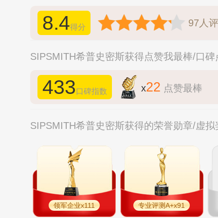
8.4
97
人
得分
SIPSMITH希普史密斯获得点赞我最棒/口
433
22
x
点赞最棒
口碑指数
SIPSMITH希普史密斯获得的荣誉勋章/虚
领军企业x111
专业评测A+x91