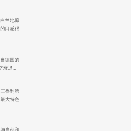
在白兰地原
夏的口感很
来自德国的
衰退...
由三得利第
其最大特色
人与自然和