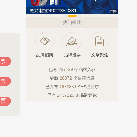
民兴电缆 400-188-3331
如鱼得水高
广告
热门模块
品牌招商
品牌投票
文章聚焦
投票
已有
287129
个品牌入驻
更新
28372
个招商信息
投票
已发布
1872351
个代理需求
已有
2437226
条品牌评论
投票