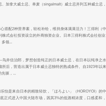
、加拿大威士忌、单麦（singalmalt）威士忌并列五种威士忌
精心搭配2种营养素，轻松补给，维持身体满满活力！三得利（
利株式会社投资设立的外商独资企业。日本三得利株式会社创业1
领...
—鸟井信治郎，梦想创造纯正的日本威士忌，在日本以纯净之
馏所后，营造出属于日本威士忌独特的熟成条件。自1923年以
驱，...
I和乐怡是来自日本的精致轻饮，「ほろよい」（HOROYOI）的
2月底正式进入中国大陆市场，因其3%的低酒精浓度，口感柔和