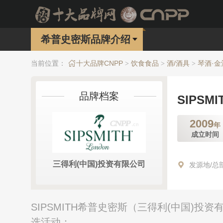
希普史密斯品牌介绍
当前位置：
十大品牌CNPP
饮食食品
酒/酒具
琴酒·金
>
>
>
品牌档案
SIPSM
2009
年
成立时间
三得利(中国)投资有限公司
发源地/总
SIPSMITH希普史密斯（三得利(中国)投
选活动：