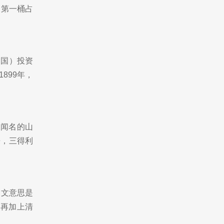
，第一桶占
中国）投资
899年，
水闻名的山
来，三得利
中文意思是
，再加上清