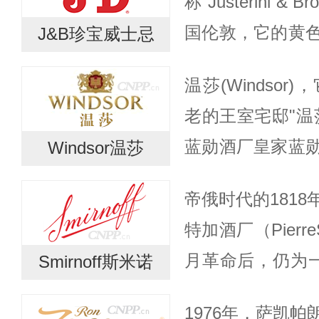
称“Justerini &
国伦敦，它的黄
J&B珍宝威士忌
君王的签名。其
温莎(Windso
别为乔治三世、乔治
老的王室宅邸"温
蓝勋酒厂皇家蓝
Windsor温莎
皇家酒厂之一，
帝俄时代的181
的南岸，距离女王在
特加酒厂（PierreS
月革命后，仍为一个
Smirnoff斯米诺
前为较为普遍接
1976年，萨凯