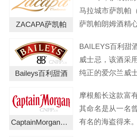
170多个国家...
马拉城市萨凯帕（Z
萨凯帕朗姆酒精
ZACAPA萨凯帕
极致的调和。在
BAILEYS百利
帕朗姆酒在高达海拔2
威士忌，该酒采
纯正的爱尔兰威
Baileys百利甜酒
草和天然可可豆
摩根船长这款富
工艺技术，百利
其命名是从一名
丝绸...
有名的海盗得来。
CaptainMorgan摩根船长
世纪，进入英国后