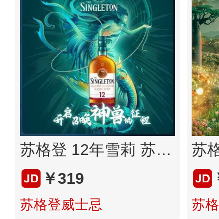
苏格登 12年雪莉 苏格兰 高地产区 单一麦芽 威士忌 洋酒700ml 送礼年货
￥319
苏格登威士忌
苏格