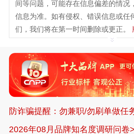
间等问题，可能存在信息偏差的情况
信息为准。如有侵权、错误信息或任
们，我们将在第一时间删除或更正。
申请删除>>
平台自有内容（文字、
标、LOGO 等）知识产权归本站所
复制、转载、商用。本站不生产产品
不代理、不招商、不提供中介服务。
持投资购买的观点或意见，页面信息
防诈骗提醒：勿兼职/勿刷单做任务
提交说明：
快速提交发布>>
提交品
2026年08月品牌知名度调研问卷>