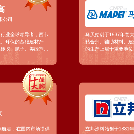
高
限公司
浆行业全球领导者，西卡
马贝始创于1937年
能、环保的基础建材产
粘合剂、辅助材料、建
瓷砖胶、腻子、美缝剂、
的生产上居于重要地位
高以零售业务为主，工程
产领域的佼佼者。马贝
。
创建多种新配方以满足
司
领航者，在国内市场提供
立邦涂料始创于1881