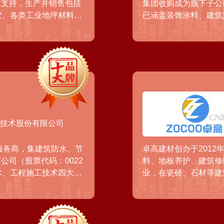
术支持，生产并销售包括
集团收购成为旗下子公
胶、各类工业地坪材料、
已涵盖装饰涂料、建筑
品。同时西卡也向工业制
材、防护涂料、卷材涂
维修、交通运输行业提供
有多个技术与研发中心
案，为船舶制造提供防水
立邦在中国及亚太区域
新设计和系统解决方案。
水技术股份有限公司
服务商，集建筑防水、节
卓高建材创办于201
司（股票代码：0022
料、地板养护、建筑修
术、工程施工技术四大研
业，在瓷砖、石材等建
高速公路、地铁及城市轨
卓高建材在全国构建了
。
亚地区以及欧洲地区均