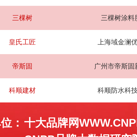
三棵树
三棵树涂料
皇氏工匠
上海域金澜
帝斯固
广州市帝斯固
科顺建材
科顺防水科
单位：
十大品牌网WWW.CNPP