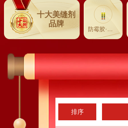
十大美缝剂
品牌
防霉胶·防霉美容胶
排序