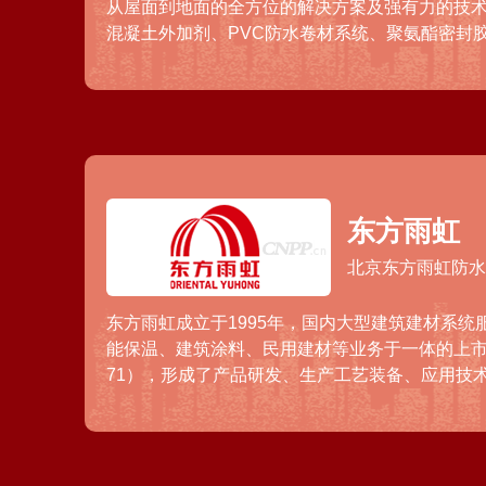
从屋面到地面的全方位的解决方案及强有力的技
混凝土外加剂、PVC防水卷材系统、聚氨酯密封
灌浆材料、加固与修补材料等一系列化学建材产
造领域提供服务和产品，主要为轿车制造、汽车
粘接、密封、减震降噪和结构加固的快速解决方
密封解决方案，以及其它电器与工业构建提供创
东方雨虹
北京东方雨虹防
东方雨虹成立于1995年，国内大型建筑建材系统
能保温、建筑涂料、民用建材等业务于一体的上市公
71），形成了产品研发、生产工艺装备、应用技
发中心，产品及专业服务广泛应用于房屋建筑、
道等众多领域，产品远销全球150多个国家和地区