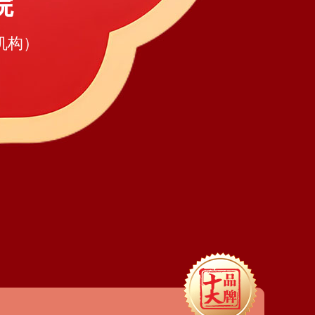
院
机构）