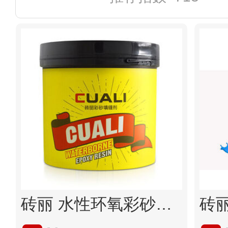
砖丽 水性环氧彩砂美缝剂 地砖墙砖哑光填缝剂厨房卫生间防水防霉勾缝剂