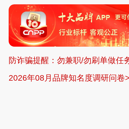
标、LOGO 等）知识产权归本站所
复制、转载、商用。本站不生产产品
不代理、不招商、不提供中介服务。
持投资购买的观点或意见，页面信息
防诈骗提醒：勿兼职/勿刷单做任务
提交说明：
快速提交发布>>
提交品
2026年08月品牌知名度调研问卷>