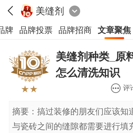
美缝剂
品牌
品牌投票
品牌招商
文章聚焦
美缝剂种类_原
怎么清洗知识
评
★★
摘要：搞过装修的朋友们应该知
与瓷砖之间的缝隙都需要进行填