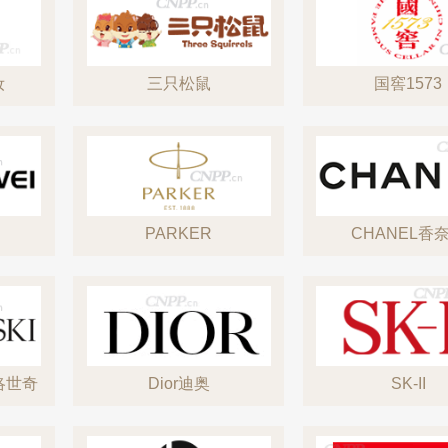
妆
三只松鼠
国窖1573
PARKER
CHANEL香
洛世奇
Dior迪奥
SK-II