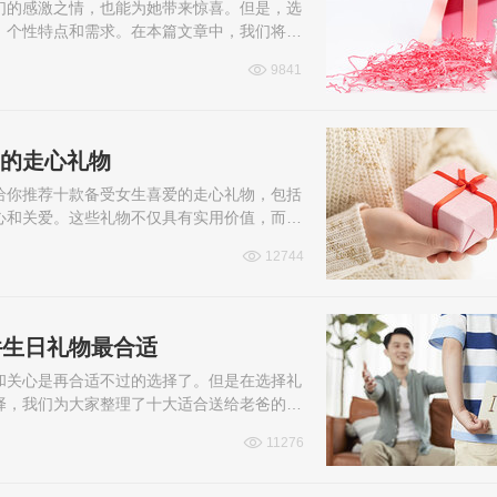
们的感激之情，也能为她带来惊喜。但是，选
、个性特点和需求。在本篇文章中，我们将给
克力礼盒等，希望能给您提供一些有用的...
9841
爱的走心礼物
给你推荐十款备受女生喜爱的走心礼物，包括
心和关爱。这些礼物不仅具有实用价值，而且
礼物中有没有你心仪的吧！
12744
件生日礼物最合适
和关心是再合适不过的选择了。但是在选择礼
择，我们为大家整理了十大适合送给老爸的生
些灵感和启发。让我们一起来看看这十件...
11276