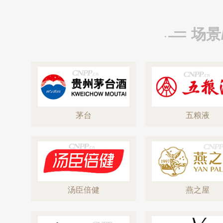
场景
茅台
五粮液
汤臣倍健
燕之屋