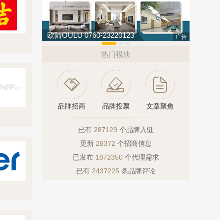
松乐SOLOR 400-111-7899
肯帝亚KE
广告
热门模块
品牌招商
品牌投票
文章聚焦
已有
287129
个品牌入驻
更新
28372
个招商信息
已发布
1872350
个代理需求
已有
2437225
条品牌评论