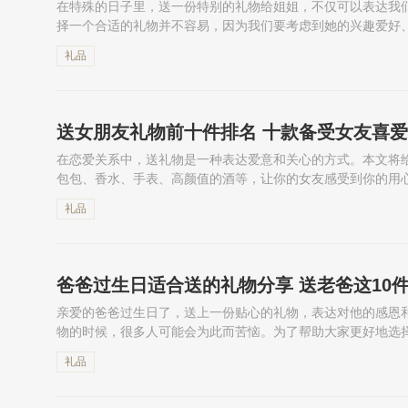
在特殊的日子里，送一份特别的礼物给姐姐，不仅可以表达我
择一个合适的礼物并不容易，因为我们要考虑到她的兴趣爱好
大家推荐最适合送姐姐的十种礼物，如香薰蜡烛礼盒、花茶、巧
礼品
送女朋友礼物前十件排名 十款备受女友喜
在恋爱关系中，送礼物是一种表达爱意和关心的方式。本文将
包包、香水、手表、高颜值的酒等，让你的女友感受到你的用
寓意深刻，能够让女友感受到你的真诚和关爱。快来看看这些
礼品
爸爸过生日适合送的礼物分享 送老爸这10
亲爱的爸爸过生日了，送上一份贴心的礼物，表达对他的感恩
物的时候，很多人可能会为此而苦恼。为了帮助大家更好地选
日礼物，如按摩椅、剃须刀、烟嘴过滤器等，希望能够给大家一
礼品