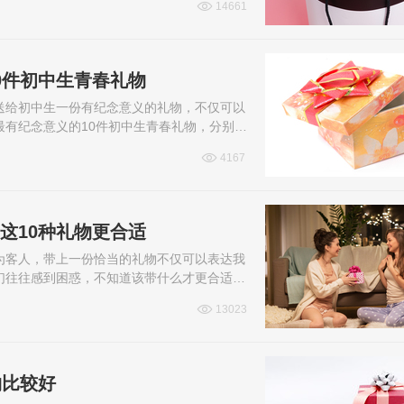
14661
0件初中生青春礼物
送给初中生一份有纪念意义的礼物，不仅可以
有纪念意义的10件初中生青春礼物，分别是
典笔、书包、手账本、护眼台灯，这些...
4167
这10种礼物更合适
为客人，带上一份恰当的礼物不仅可以表达我
们往往感到困惑，不知道该带什么才更合适。
克力等，这些礼物既实用又有心意，让我...
13023
物比较好