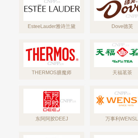
EsteeLauder雅诗兰黛
Dove德芙
THERMOS膳魔师
天福茗茶
东阿阿胶DEEJ
万事利WENSL