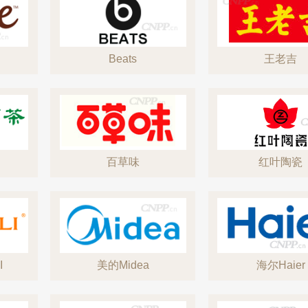
欧陆OULU 0760-23220123
Beats
王老吉
百草味
红叶陶瓷
I
美的Midea
海尔Haier