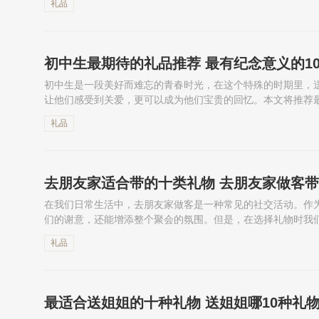
礼品
初中生最期待的礼品推荐 最有纪念意义的1
初中生是一段美好而难忘的青春时光，在这个特殊的时期里，
让他们感受到关爱，更可以成为他们宝贵的回忆。本文将推荐最
运动手环、滑板、智能学习机、衣服、运动鞋、自行车、电子词
礼品
去朋友家适合带的十类礼物 去朋友家做客带
在我们日常生活中，去朋友家做客是一种常见的社交活动。作
们的谢意，还能增添整个聚会的氛围。但是，在选择礼物时我
本文将为您介绍十种适合带给朋友家的礼物，如鲜花、牛奶、巧
礼品
最适合送姐姐的十种礼物 送姐姐哪10种礼