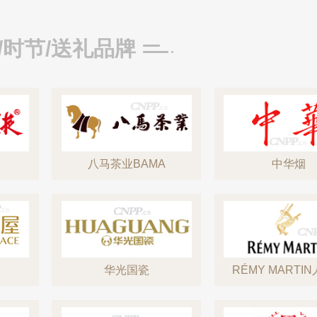
/时节/送礼品牌
八马茶业BAMA
中华烟
华光国瓷
RÉMY MARTI