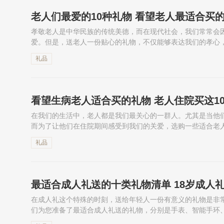
老人们最爱的10种礼物 看望老人最适合买
孝敬老人是中华民族的传统美德，而在现代社会，我们常常会
爱。但是，送老人一份贴心的礼物，不仅能够表达我们的孝心
文将为您介绍一些适合送给老人的礼物，包括有衣服、保健品
礼品
递...
看望生病老人适合买的礼物 老人住院买这1
在我们的生活中，老人都是我们最关心的一群人。尤其是当他
而为了让他们在住院期间感受到我们的关爱，选购一些适合老
荐适合患病老人的十大礼物，如按摩器、燕窝、蛋白质粉、等
礼品
最适合成人礼送的十类礼物清单 18岁成人
在成人礼这个特殊的时刻，送给年轻人一份有意义的礼物是非常
们为您准备了最适合成人礼送的礼物，分别是手表、智能手环
子、项链、护肤品、香水、电动牙刷，帮助您找到最合适的礼