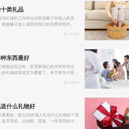
的十类礼品
因为忙碌的工作和生活而忽略了对老人的关
，更能够让老人感受到我们的关爱和陪伴。本
、老人鞋等，帮助您在关爱老人的同时，传
20430
0种东西最好
们患病住院之时，更需要我们的关怀和关注。
人的礼物就显得尤为重要了。本文将为大家推
，希望能为大家提供一些有益的参考。
14003
礼送什么礼物好
重要的。那么18岁成人礼送什么礼物好？我
、蓝牙耳机、运动鞋、西装、一件漂亮的小裙
物，让他们感受到您的关爱和祝福。