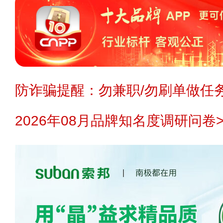
防诈骗提醒：勿兼职/勿刷单做任务
2026年08月品牌知名度调研问卷>