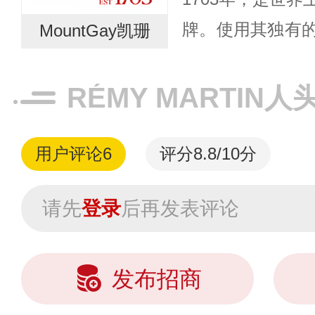
牌。使用其独有
MountGay凯珊
采用特异的酵母
了单式+连续的组合
RÉMY MARTIN
用户评论
6
评分8.8/10分
请先
登录
后再发表评论
发布招商