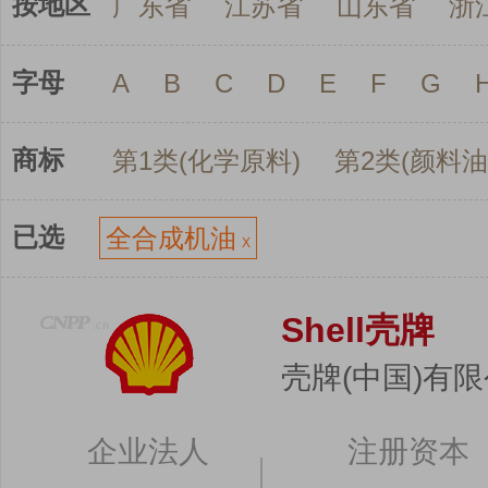
按地区
广东省
江苏省
山东省
浙
字母
A
B
C
D
E
F
G
商标
第1类(化学原料)
第2类(颜料油
已选
全合成机油
X
Shell壳牌
壳牌(中国)有
企业法人
注册资本