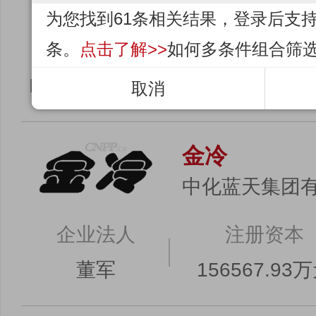
爱思开益动(天
为您找到61条相关结果，登录后支持
条。
点击了解>>
如何多条件组合筛
企业法人
注册资本
KIM TAE HOON
2700.6万美
取消
金冷
中化蓝天集团
企业法人
注册资本
董军
156567.93