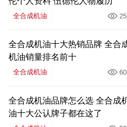
伦个人资料 伍德伦人物履历
全合成机油
25
全合成机油十大热销品牌 全合
机油销量排名前十
全合成机油
60
全合成机油品牌怎么选 全合成
油十大公认牌子都在这了