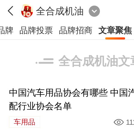
全合成机油
品牌
品牌投票
品牌招商
文章聚焦
全合成机油文
中国汽车用品协会有哪些 中国
配行业协会名单
车用品
11