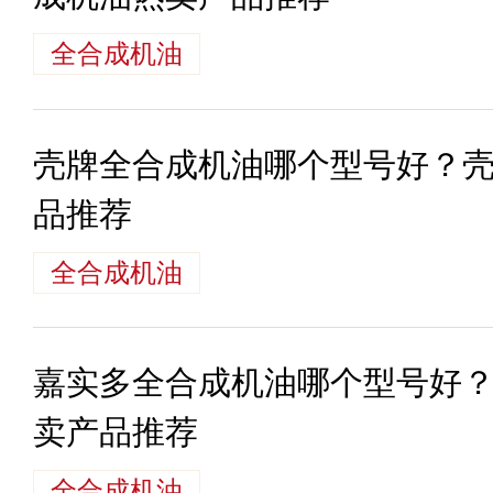
全合成机油
壳牌全合成机油哪个型号好？
品推荐
全合成机油
嘉实多全合成机油哪个型号好
卖产品推荐
全合成机油