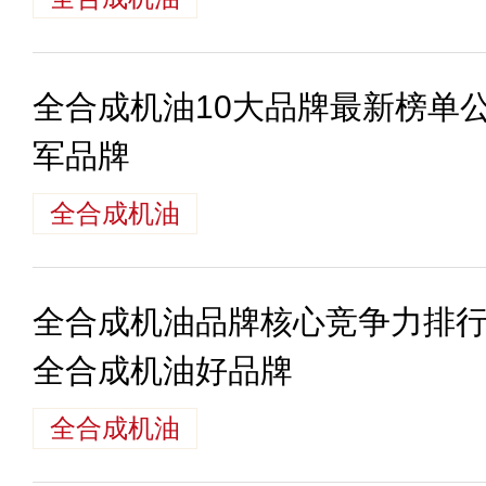
全合成机油10大品牌最新榜单
军品牌
全合成机油
全合成机油品牌核心竞争力排行
全合成机油好品牌
全合成机油