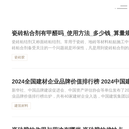
瓷砖粘合剂有甲醛吗_使用方法_多少钱_算量
瓷砖粘结剂又称面砖粘结剂。常用于瓷砖、地砖等材料粘贴施工中
砖粘合剂备受关注的一个问题就是环保性，凡是用到瓷砖粘合剂的
害？如何判断瓷砖粘合剂的甲醛含量？瓷砖粘合剂配比算量、使用方
瓷砖胶
2024全国建材企业品牌价值排行榜 2024中
新华社、中国品牌建设促进会、中国资产评估协会等单位发布了202
业品牌价值排行榜出炉，共有40家建材企业入选，中国建筑集团以2
业品牌价值排名榜第一，东方雨虹、中国五冶集团分列第二、第三。
建筑材料