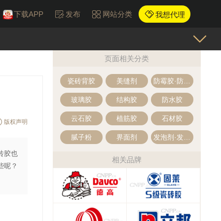
下载APP
发布
网站分类
我想代理
页面相关分类
瓷砖背胶
美缝剂
防霉胶·防霉美容胶
玻璃胶
结构胶
防水胶
云石胶
植筋胶
石材胶
版权声明
腻子粉
界面剂
发泡剂·发泡胶
砖胶也
相关品牌
些呢？