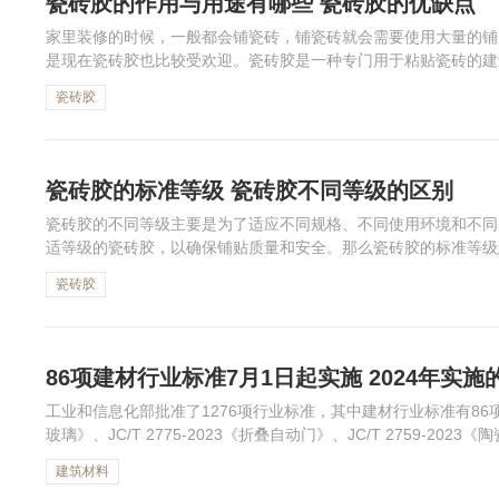
瓷砖胶的作用与用途有哪些 瓷砖胶的优缺点
家里装修的时候，一般都会铺瓷砖，铺瓷砖就会需要使用大量的铺
是现在瓷砖胶也比较受欢迎。瓷砖胶是一种专门用于粘贴瓷砖的建
胶的作用与用途以及优缺点有哪些呢？下面就会为大家介绍。
瓷砖胶
瓷砖胶的标准等级 瓷砖胶不同等级的区别
瓷砖胶的不同等级主要是为了适应不同规格、不同使用环境和不同
适等级的瓷砖胶，以确保铺贴质量和安全。那么瓷砖胶的标准等级
面一起来了解一下吧！
瓷砖胶
86项建材行业标准7月1日起实施 2024年实
工业和信息化部批准了1276项行业标准，其中建材行业标准有86项，包
玻璃》、JC/T 2775-2023《折叠自动门》、JC/T 2759-20
面小编整理了获得批准的86项建...
建筑材料