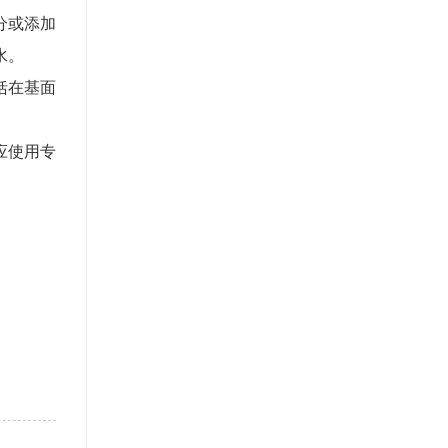
分或添加
水。
括在基面
应使用专