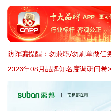
防诈骗提醒：勿兼职/勿刷单做任务
2026年08月品牌知名度调研问卷>