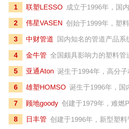
1
联塑LESSO
成立于1996年，国内规模较大的管道产业系统产品供应商，业务覆盖管道、建材家居、环保、新能源、供应链服务平台等板块的多元化产业上市集团（股票代码：02128.HK）。联塑集团在海内外战略性布
2
伟星VASEN
创始于1999年，塑料管道行业知名品牌，专注于各类新型塑料管道、净水设备及相关产品研发、生产、销售的综合性产业企业（证券代码：002372）。伟星新材和多个高等院校及业界知名企业建立了广
3
中财管道
国内知名的管道产品系统集成方案提供商，中财集团化学建材业的主力产业板块之一，集设计、研发、生产于一体的综合型高新技术企业。中财管道深耕行业多年，拥有上千个专利技术，主持参与了数十项国家、行业标准及技术规程的编写，相继
4
金牛管
全国颇具影响力的塑料管道生产商，立足高分子材料的多元化应用研究和加工，以塑料复合管、不锈钢焊管系统研发和生产为主的高新技术企业。金牛管在海内外设有多个规模化生产基地、营销中心及高科技实体，较早通过了ISO9001：2008质量管理体系、ISO1400
5
亚通Aton
诞生于1994年，高分子材料制品行业知名品牌，中国塑料加工工业协会副理事长单位之一，以市政建设、水务投资运营、建筑工程等业务为组合的多元化产业集团。亚通新材料拥有专业的科研工作站和十多个规模化生产基地，与国内多个科研单位及高
6
雄塑HOMSO
诞生于1996年，国内管材行业知名品牌，主营塑料管件管材研发、制造、销售的现代化产业企业（股票代码：300599）。雄塑科技是中国塑料加工工业协会副理事长单位之一，拥有
7
顾地goody
创建于1979年，难燃PVC电工管和线槽产品领拓者，业务横跨PVC、PE和PP系列的现代化管业企业（股票代码：002694）。顾地科技是中国塑料加工工业协会副
8
日丰管
创建于1996年，新型塑料管道知名供应商，给水管道行业发展重要推动者，管材行业自主创