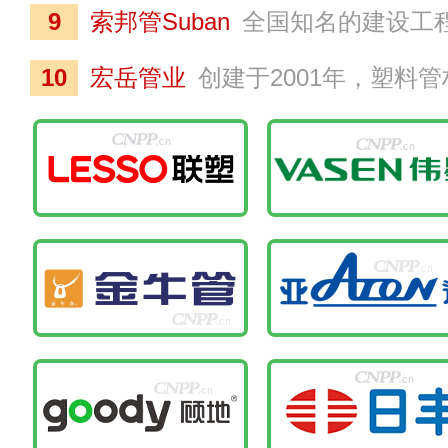
9
索邦管Suban
全国知名的建设工程材料生产商，中国塑料加工工业协会理事单位之一，南北极考察选用产品，业务覆盖建筑给排水、空调制冷、地板采暖、热交换系统等领域的高新技术企业。索邦管拥有占地面积达上百亩的规模化
10
宏岳管业
创建于2001年，塑料管材管件行业佼佼者，500强中国房地产企业首选供应商品牌之一，专业提供一般公共和民用建筑管道、市政管道、电力通讯管道、采暖管道等各类塑胶管道系统的大型产业化集团。宏岳管业在海内外设