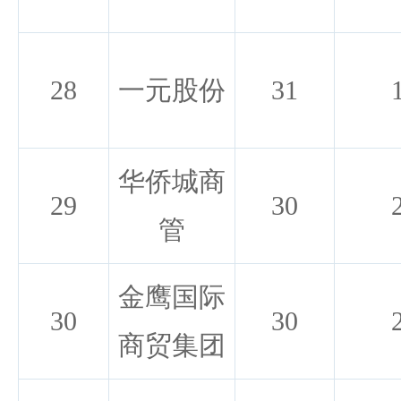
28
一元股份
31
华侨城商
29
30
管
金鹰国际
30
30
商贸集团