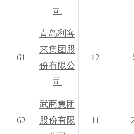
司
青岛利客
来集团股
61
12
份有限公
司
武商集团
62
股份有限
11