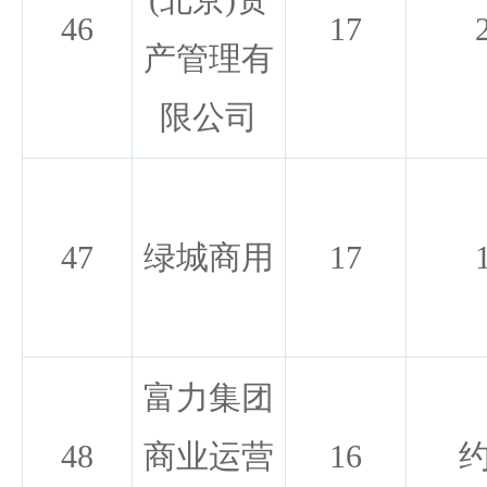
46
17
产管理有
限公司
47
绿城商用
17
富力集团
48
商业运营
16
约