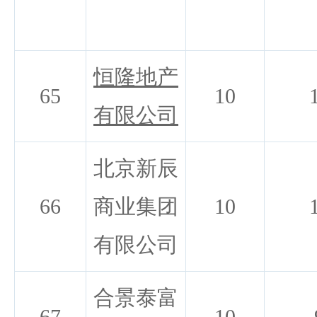
恒隆地产
65
10
有限公司
北京新辰
66
商业集团
10
有限公司
合景泰富
67
10