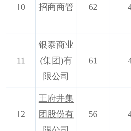
10
招商商管
62
银泰商业
11
(集团)有
61
限公司
王府井集
12
团股份有
56
限公司