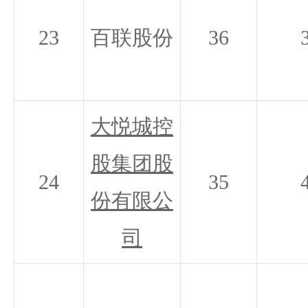
23
百联股份
36
大悦城控
股集团股
24
35
份有限公
司