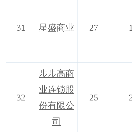
31
星盛商业
27
步步高商
业连锁股
32
25
份有限公
司