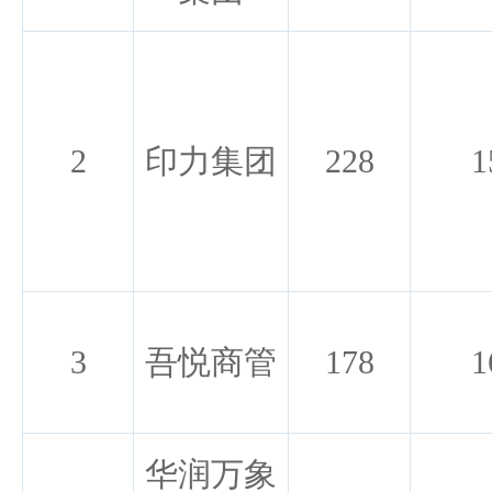
2
印力集团
228
1
3
吾悦商管
178
1
华润万象