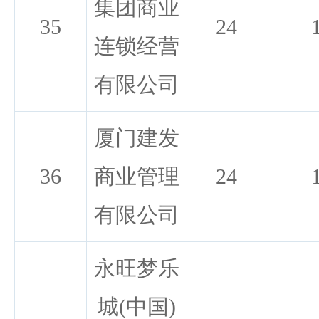
集团商业
35
24
连锁经营
有限公司
厦门建发
36
商业管理
24
有限公司
永旺梦乐
城(中国)