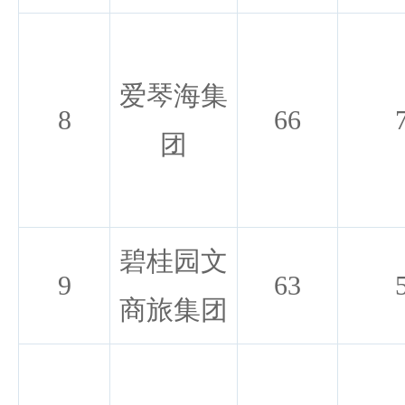
爱琴海集
8
66
团
碧桂园文
9
63
商旅集团