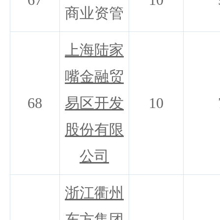
商业资管
上海陆家
嘴金融贸
68
易区开发
10
股份有限
公司
浙江衢州
东方集团