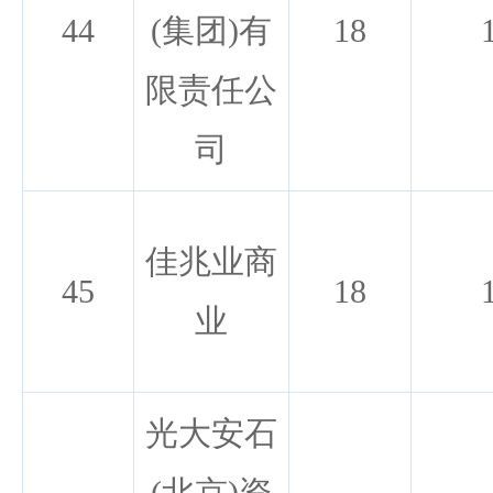
44
(集团)有
18
限责任公
司
佳兆业商
45
18
业
光大安石
(北京)资