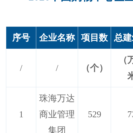
序号
企业名称
项目数
总建
（
/
/
（个）
珠海万达
1
商业管理
529
7
集团