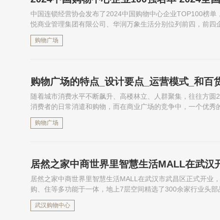
中国连锁经营协会发布了2024中国购物中心企业TOP100
悦商业管理集团有限公司、华润万象生活分别位列前四，前四企
个，占TOP100总项目数的33.4%，头部企业集中度持续提升
购物广场
企业TOP100有哪些吧！
购物广场的特点_设计要点_运营模式_和百
随着城市消费水平不断飙升、高楼林立、人群聚集，往往方圆
消费者的日常消遣和购物，而在商业广场的竞争中，一个优秀
的百货在经营模式、服务对象、购物环境等方面有很大的区别
购物广场
开什么店？下面为大家介绍。
居然之家中商世界里智慧生活MALL在武汉
居然之家中商世界里智慧生活MALL在武汉市武昌区正式开业
购、住等多功能于一体，地上7层空间精选了300余家行业头部
+体验”新形式吸引年轻消费客群的关注，形成多元化开放式的
武汉购物中心