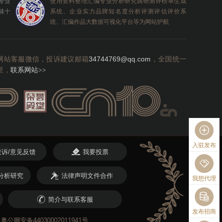
0专业
使用资料整理汇编专业分析研究调研测评榜单生成
味十
系统、企业实力品牌知名度分析评测评估评价系
统、汇编作品大数据可视化平台等为网站护航
网站客服微信，投诉建议邮箱
34744769@qq.com
，全国统一
里，
联系网站
>>
入驻发布
投诉/意见反馈
我要投票
分析研究
法律声明文件合作
我想代理
简介与联系客服
发布招商
粤公网安备44030002011941号