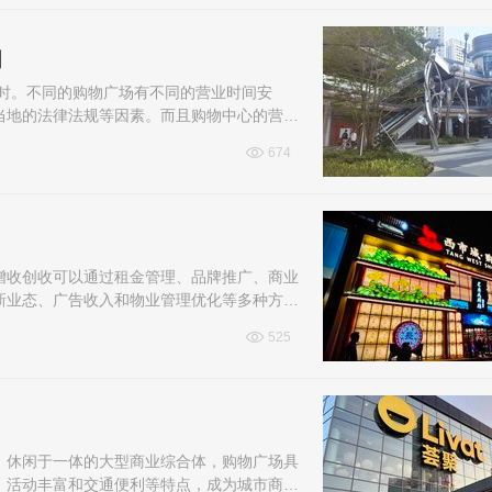
间
小时。不同的购物广场有不同的营业时间安
当地的法律法规等因素。而且购物中心的营业
商家调整等因素发生变化。下面一起来了解一
674
97-966999
创星地板 400-0519-398
增收创收可以通过租金管理、品牌推广、商业
新业态、广告收入和物业管理优化等多种方
介绍购物广场如何增收创收的问题。
525
、休闲于一体的大型商业综合体，购物广场具
、活动丰富和交通便利等特点，成为城市商业