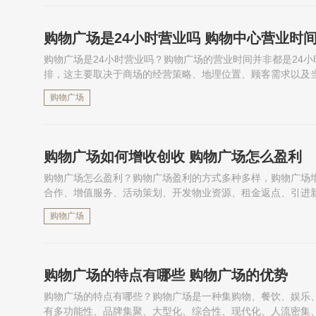
购物广场是24小时营业吗 购物中心营业时
购物广场是24小时营业吗？购物广场的营业时间并非都是24
排，这主要取决于商场的经营策略、地理位置、顾客需求以及
时间因地区和具体商场而异，且可能会因节假日、特殊活动或
购物广场
下。
购物广场如何增收创收 购物广场怎么盈利
驴充充 07
购物广场怎么盈利？购物广场盈利的方式多种多样，购物广场
合作、增值服务、活动策划、开发物业资源、租金返点、引进
式，综合运用，提高购物广场的收入水平。下面为大家进一步
购物广场
购物广场的特点有哪些 购物广场的优势
购物广场的特点有哪些？购物广场是一种集购物、餐饮、娱乐
有多功能性、品牌集聚、大型化、综合性、现代化、人流密集