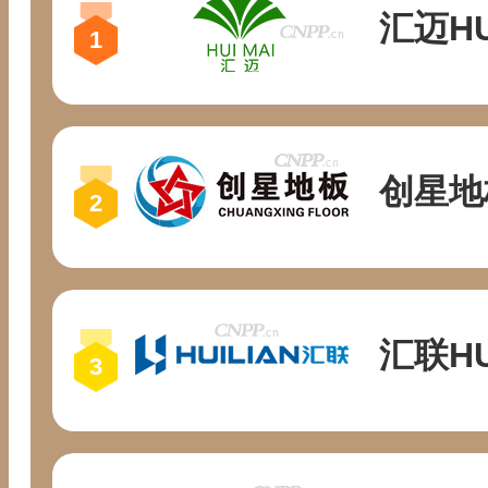
汇迈HU
创星地
汇联HU