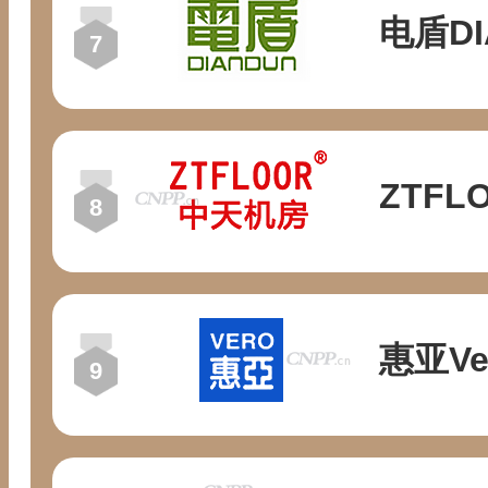
电盾DI
ZTFL
惠亚Ve