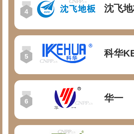
沈飞地
科华K
华一