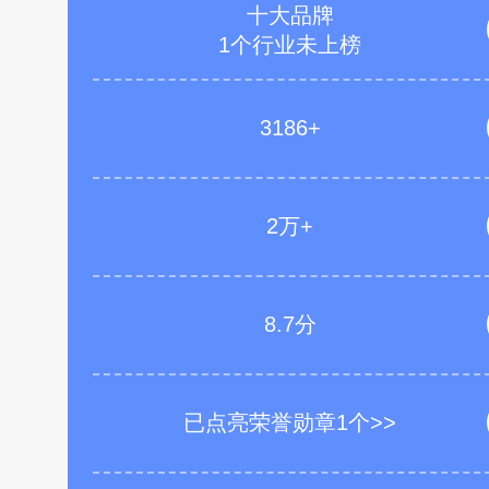
十大品牌
1个行业未上榜
3186+
2万+
8.7分
已点亮荣誉勋章1个>>