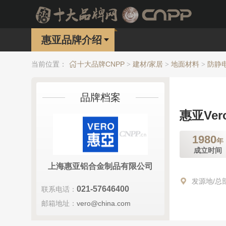
惠亚品牌介绍
当前位置：
十大品牌CNPP
建材/家居
地面材料
防静
>
>
>
品牌档案
惠亚Ver
1980
年
成立时间
上海惠亚铝合金制品有限公司
发源地/总
021-57646400
联系电话：
邮箱地址：
vero@china.com