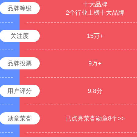
十大品牌
品牌等级
2个行业上榜十大品牌
关注度
15万+
品牌投票
9万+
用户评分
9.8分
勋章荣誉
已点亮荣誉勋章8个>>