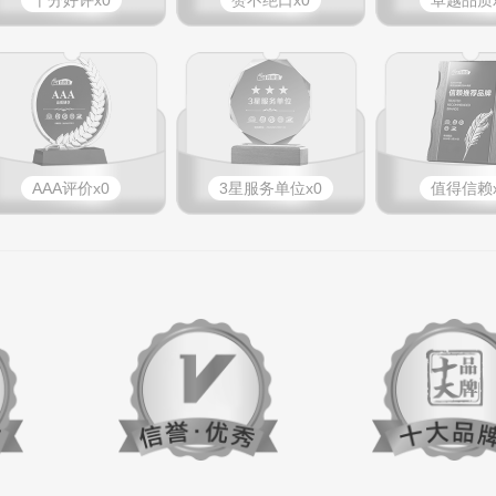
十分好评x0
赞不绝口x0
卓越品质x
AAA评价x0
3星服务单位x0
值得信赖x