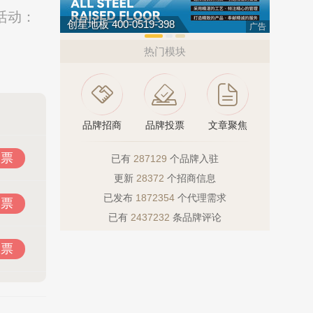
活动：
创星地板 400-0519-398
欧荔 13
广告
热门模块
品牌招商
品牌投票
文章聚焦
投票
已有
287129
个品牌入驻
更新
28372
个招商信息
已发布
1872354
个代理需求
投票
已有
2437232
条品牌评论
投票