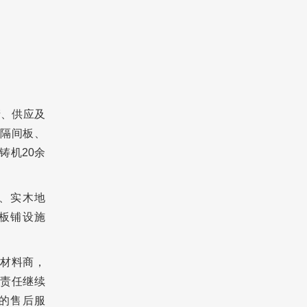
产、供应及
隔间板、
铸机20余
、实木地
板铺设施
材料商，
责任继续
的售后服