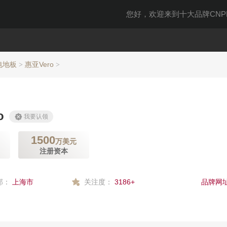
您好，欢迎来到十大品牌CNPP
电地板
惠亚Vero
>
>
o
我要认领
1500
万美元
注册资本
部：
上海市
关注度：
3186+
品牌网址