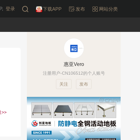
,
登录
下载APP
发布
网站分类
惠亚Vero
注册用户-CN106512的个人账号
发布
>>