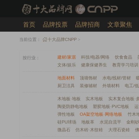
首页
品牌投票
品牌招商
文章聚焦
发布提交
APP下载
当前位置：
十大品牌CNPP
>
建材/家居
科技/电器/网络
饮食食品
按行业
文体/娱乐
健康保健养生
教育学习培训
地面材料
顶墙饰材
水电/线材/管材
厨卫洁具
装修辅材
外墙材料
电工/
木地板·地板
实木地板
实木复合地板·
陶瓷防静电地板
塑胶地板·PVC地板
运
弹性地板
OA架空地板·网络地板
竹木
硅PU球场
地板革
水泥自流平
金刚
微晶石
仿木砖·木纹砖
大理石瓷砖