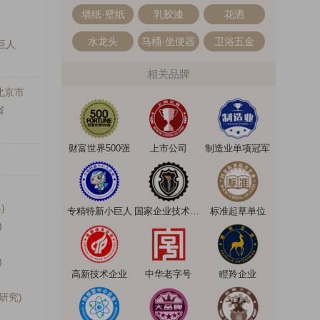
墙纸·壁纸
乳胶漆
花洒
水龙头
马桶·坐便器
卫浴五金
巨人
相关品牌
北京市
省
财富世界500强
上市公司
制造业单项冠军
)
专精特新小巨人
国家企业技术中心
标准起草单位
)
)
高新技术企业
中华老字号
瞪羚企业
研究)