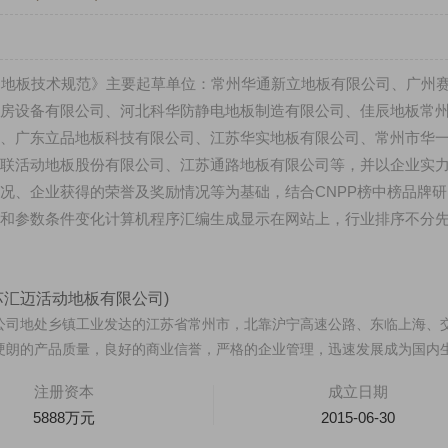
3《网络活动地板技术规范》主要起草单位：常州华通新立地板有限公司、广州
房设备有限公司、河北科华防静电地板制造有限公司、佳辰地板常
、广东立品地板科技有限公司、江苏华实地板有限公司、常州市华
联活动地板股份有限公司、江苏通路地板有限公司等，并以企业实
况、企业获得的荣誉及奖励情况等为基础，结合CNPP榜中榜品牌研
和参数条件变化计算机程序汇编生成显示在网站上，行业排序不分
 0791-88388036
悍马HORSE 400-012-6012
苏汇迈活动地板有限公司)
公司地处乡镇工业发达的江苏省常州市，北靠沪宁高速公路、东临上海、
硬朗的产品质量，良好的商业信誉，严格的企业管理，迅速发展成为国内
.
注册资本
成立日期
5888万元
2015-06-30