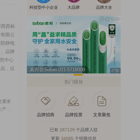
科技型中小企业
大品牌
品牌大全
赛西西标
州有限公
一防静电
力、品牌
究中心
先后，仅
索邦管Suban 021-5718000
广告
热门模块
交通便
生产全
品牌招商
品牌投票
文章聚焦
已有
287129
个品牌入驻
更新
34585
个招商信息