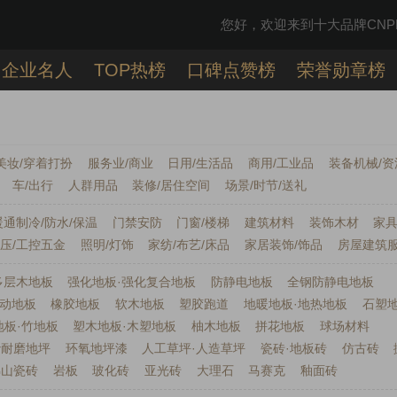
您好，欢迎来到十大品牌CNPP
企业名人
TOP热榜
口碑点赞榜
荣誉勋章榜
美妆/穿着打扮
服务业/商业
日用/生活品
商用/工业品
装备机械/资
车/出行
人群用品
装修/居住空间
场景/时节/送礼
暖通制冷/防水/保温
门禁安防
门窗/楼梯
建筑材料
装饰木材
家具
低压/工控五金
照明/灯饰
家纺/布艺/床品
家居装饰/饰品
房屋建筑
多层木地板
强化地板·强化复合地板
防静电地板
全钢防静电地板
动地板
橡胶地板
软木地板
塑胶跑道
地暖地板·地热地板
石塑
地板·竹地板
塑木地板·木塑地板
柚木地板
拼花地板
球场材料
砂耐磨地坪
环氧地坪漆
人工草坪·人造草坪
瓷砖·地板砖
仿古砖
佛山瓷砖
岩板
玻化砖
亚光砖
大理石
马赛克
釉面砖