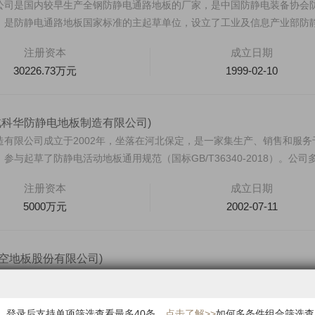
公司是国内较早生产全钢防静电通路地板的厂家，是中国防静电装备协会
，是防静电通路地板国家标准的主起草单位，设立了工业及信息产业部防
.
注册资本
成立日期
30226.73万元
1999-02-10
北科华防静电地板制造有限公司)
造有限公司成立于2002年，坐落在河北保定，是一家集生产、销售和服务
与起草了防静电活动地板通用规范（国标GB/T36340-2018）。公司
注册资本
成立日期
5000万元
2002-07-11
空地板股份有限公司)
公司 （原常州市华一防静电活动地板有限公司）成立于2001年，公司
00平米，是一家专注于架空地板领域的创新型企业，致力于为客户提供高品
果，登录后支持单项筛选查看最多40条。
点击了解>>
如何多条件组合筛选查