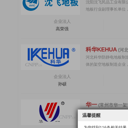
沈阳沈飞民品工业有限
地板行业副理事长单位
品质量监督检测中心的..
企业法人
高荣强
科华KEHUA
(河
河北科华防静电地板制
体的架空地板制造企业，参
秉承工...
企业法人
孙硕
华一
(常州市华一架
常州市华一地板股份有限
温馨提醒
6亿元，厂区面积830
低碳，环保，...
为您找到116条相关结