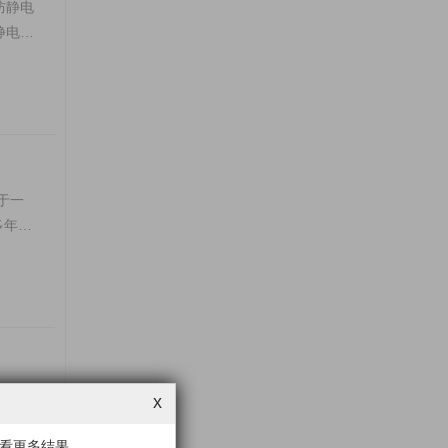
防静电
静电产
于一
多年来
总投资
x
质，
看更多结果