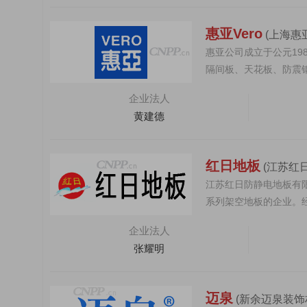
惠亚Vero
(上海惠
惠亚公司成立于公元19
隔间板、天花板、防震钢
花板、...
企业法人
黄建德
红日地板
(江苏红
江苏红日防静电地板有
系列架空地板的企业。
积6万平方米，建筑...
企业法人
张耀明
迈泉
(新余迈泉装饰