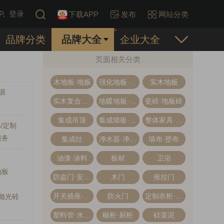
,
登录
下载APP
发布
网站分类
品牌分类
品牌大全
企业大全
页面相关分类
木地板·地板
强化地板·强化复合地板
实木地板
源
实木复合地板·多层木地板
地暖地板·地热地板
瓷砖·地板砖
集成吊顶
集成墙板·集成墙面
整体家具·全屋定制
/定制
服务
集成灶
净水器·净水机
墙布·壁布
油漆·涂料
板材
卫浴
地板
防盗门·安全门
木门
推拉门
开关插座·开关面板
防火门
定制衣柜·整体衣柜
抛光砖
塑料管·水管管道
橱柜·厨柜
硅藻泥