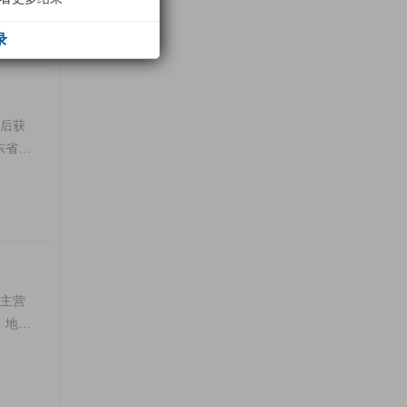
录
先后获
东省企
司主营
，地板