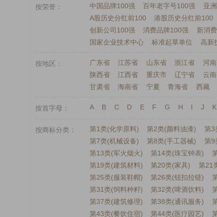
中国品牌100强
百年老字号100强
亚洲
按荣誉
A股历史分红前100
港股历史分红前100
创新公司100强
消费品牌100强
新消费
国家企业技术中心
标准起草单位
高新
广东省
江苏省
山东省
浙江省
河南
按地区
陕西省
江西省
重庆市
辽宁省
云南
甘肃省
海南省
宁夏
青海省
西藏
A
B
C
D
E
F
G
H
I
J
K
按首字母
第1类(化学原料)
第2类(颜料油漆)
第3
按商标分类
第7类(机械设备)
第8类(手工器械)
第9
第13类(军火烟火)
第14类(珠宝钟表)
第
第19类(建筑材料)
第20类(家具)
第21
第25类(服装鞋帽)
第26类(钮扣拉链)
第31类(饲料种籽)
第32类(啤酒饮料)
第
第37类(建筑修理)
第38类(通讯服务)
第43类(餐饮住宿)
第44类(医疗园艺)