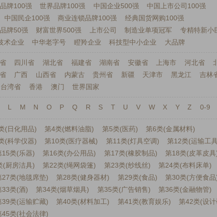
品牌100强
世界品牌100强
中国企业500强
中国上市公司100强
中国民企100强
商业连锁品牌100强
经典国货网购100强
品牌50强
财富世界500强
上市公司
制造业单项冠军
专精特新小
技术企业
中华老字号
瞪羚企业
科技型中小企业
大品牌
省
四川省
湖北省
福建省
湖南省
安徽省
上海市
河北省
省
广西
山西省
内蒙古
贵州省
新疆
天津市
黑龙江
吉林
台湾省
香港
澳门
世界国家
L
M
N
O
P
Q
R
S
T
U
V
W
X
Y
Z
0-9
类(日化用品)
第4类(燃料油脂)
第5类(医药)
第6类(金属材料)
类(科学仪器)
第10类(医疗器械)
第11类(灯具空调)
第12类(运输工具
15类(乐器)
第16类(办公用品)
第17类(橡胶制品)
第18类(皮革皮具
类(厨房洁具)
第22类(绳网袋篷)
第23类(纱线丝)
第24类(布料床单)
第27类(地毯席垫)
第28类(健身器材)
第29类(食品)
第30类(方便食品
33类(酒)
第34类(烟草烟具)
第35类(广告销售)
第36类(金融物管)
第39类(运输贮藏)
第40类(材料加工)
第41类(教育娱乐)
第42类(设计
第45类(社会法律)