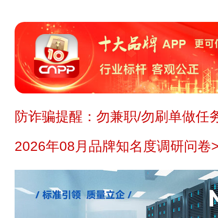
防诈骗提醒：勿兼职/勿刷单做任务
2026年08月品牌知名度调研问卷>