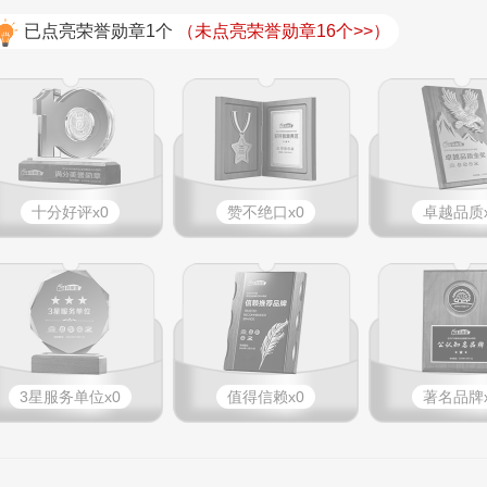
已点亮荣誉勋章1个
（未点亮荣誉勋章16个>>）
十分好评x0
赞不绝口x0
卓越品质x
3星服务单位x0
值得信赖x0
著名品牌x