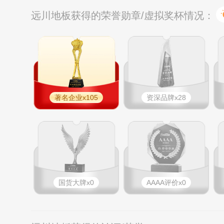
远川地板获得的荣誉勋章/虚拟奖杯情况：
著名企业x105
资深品牌x28
国货大牌x0
AAAA评价x0