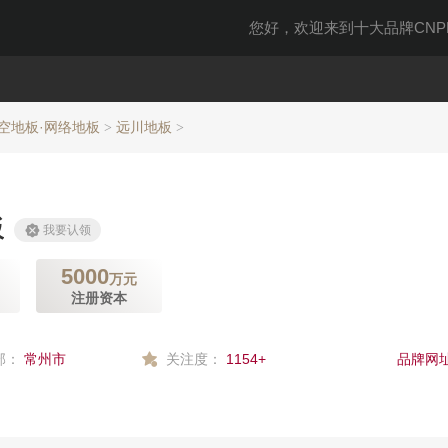
您好，欢迎来到十大品牌CNPP
架空地板·网络地板
远川地板
>
>
板
我要认领
5000
万元
注册资本
部：
常州市
关注度：
1154+
品牌网址