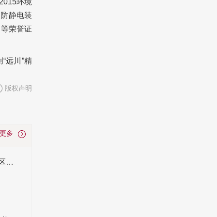
2015环境
国防静电装
》等荣誉证
“远川”精
版权声明
看更多
OA地板是什么_多少钱一平方_和防静电地板的区别_施工铺设知识