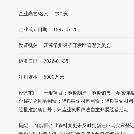
远川地板的联系方式?
企业高管/名人： 赵 * 豪
远川地板官网公布的联系方式是0519-
88501155，可能数据更新不及时，请以品牌
企业成立日期： 1997-07-28
官网/官方公布的联系方式为准
发证机关： 江苏常州经济开发区管理委员会
远川地板的官方邮箱?
远川地板官网公布的邮箱是
核准日期： 2026-01-05
13915840666@139.com，可能数据更新不
及时，请以品牌官网/官方公布的联系方式为
准
注册资本： 5000万元
经营范围： 一般项目：地板制造；地板销售；金属链
常州市远川机房设备有限公司的企业所在地
在哪?
金属矿物制品制造；轻质建筑材料制造；轻质建筑材料
常州市远川机房设备有限公司的企业所在地
经批准的项目外，凭营业执照依法自主开展经营活动）
位于江苏省 常州市 经开区崔北工业区环蓉西
路1号
提醒： 可能因企业资料变更未及时更新造成与实际登
身份认证系统提供（认证完全免费不收取任何费用）。