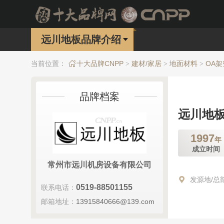
远川地板品牌介绍
当前位置：
十大品牌CNPP
建材/家居
地面材料
OA
>
>
>
品牌档案
远川地
1997
年
成立时间
常州市远川机房设备有限公司
发源地/总
0519-88501155
联系电话：
邮箱地址：
13915840666@139.com