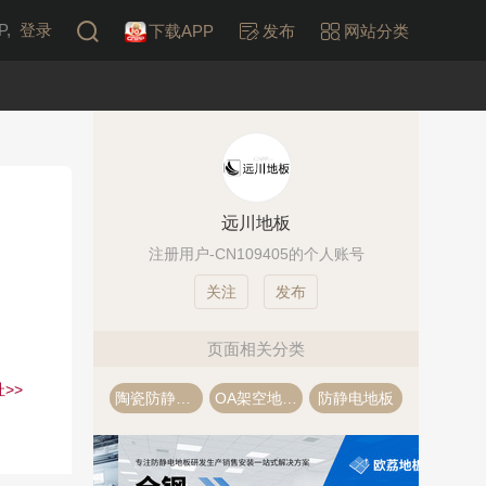
,
登录
下载APP
发布
网站分类
远川地板
注册用户-CN109405的个人账号
发布
页面相关分类
>>
陶瓷防静电地板
OA架空地板·网络地板
防静电地板