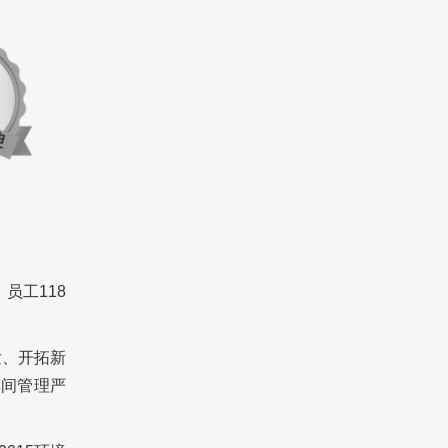
员工118
发、开拓新
车间管理严