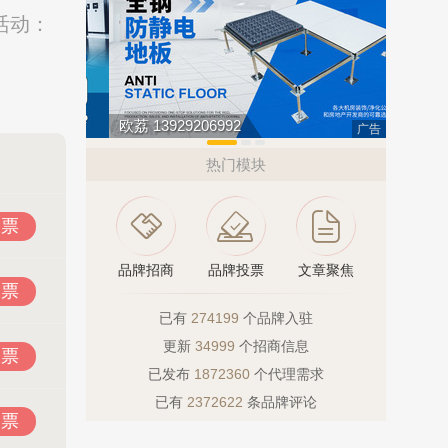
活动：
欧荔 13929206992
创星地板 
广告
热门模块
投票
品牌招商
品牌投票
文章聚焦
投票
已有
274199
个品牌入驻
更新
34999
个招商信息
投票
已发布
1872360
个代理需求
已有
2372622
条品牌评论
投票