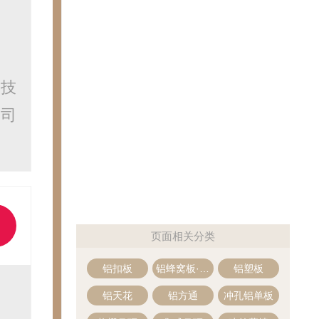
及技
公司
页面相关分类
铝扣板
铝蜂窝板·蜂窝铝板
铝塑板
铝天花
铝方通
冲孔铝单板