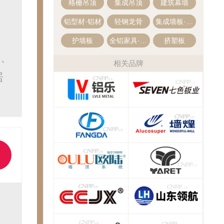
格栅吊顶
集成吊顶
建筑幕墙
铝型材·铝材
轻钢龙骨
集成墙板·集成墙面
护墙板
全铝家具·全铝家居定制
挤塑板
板、
相关品牌
居