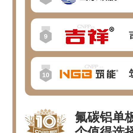
氟碳铝单板
个值得选