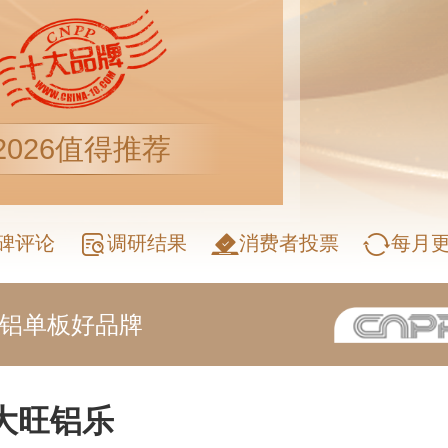
2026值得推荐
碑评论
调研结果
消费者投票
每月
碳铝单板好品牌
大旺铝乐