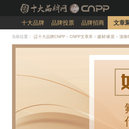
十大品牌
品牌投票
品牌招商
文章
当前位置：
十大品牌CNPP
CNPP文章库
建材/家居
顶墙
>
>
>