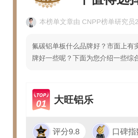
本榜单文章由 CNPP榜单研究员226
氟碳铝单板什么品牌好？市面上有
牌好一些呢？下面为您介绍一些综
大旺铝乐
01
评分9.8
口碑指