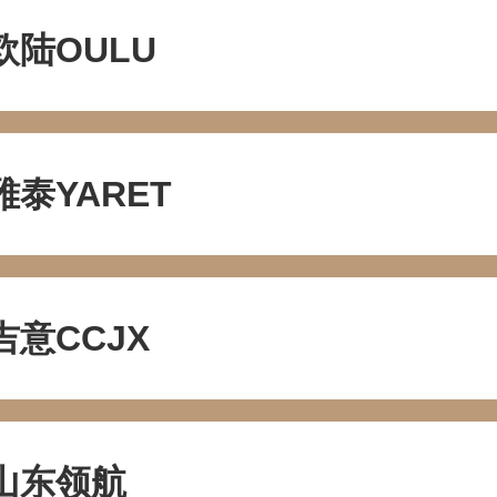
欧陆OULU
雅泰YARET
吉意CCJX
山东领航