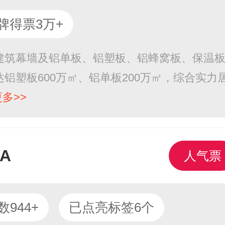
牌得票3万+
建筑幕墙及铝单板、铝塑板、铝蜂窝板、保温
铝塑板600万㎡、铝单板200万㎡，综合实力
更多>>
A
人气票
944+
已点亮标签6个