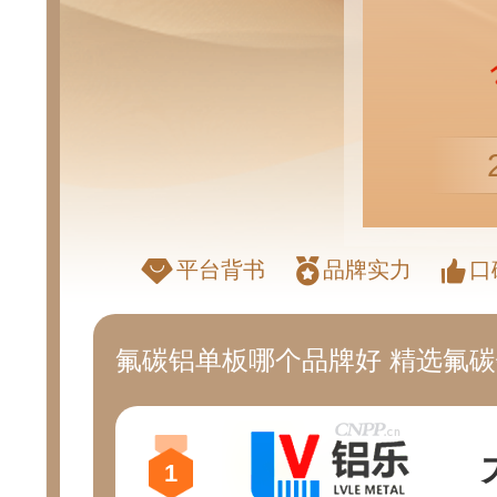
平台背书
品牌实力
口
氟碳铝单板哪个品牌好 精选氟