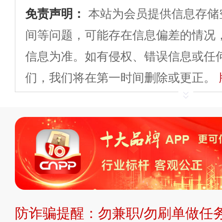
免责声明：
本站为会员提供信息存储
间等问题，可能存在信息偏差的情况
信息为准。如有侵权、错误信息或任
们，我们将在第一时间删除或更正。
申请删除>>
平台自有内容（文字、
标、LOGO 等）知识产权归本站所
复制、转载、商用。本站不生产产品
不代理、不招商、不提供中介服务。
持投资购买的观点或意见，页面信息
防诈骗提醒：勿兼职/勿刷单做任务
提交说明：
快速提交发布>>
提交品