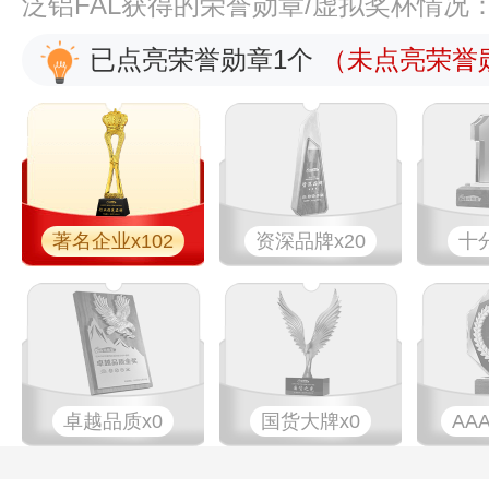
泛铝FAL获得的荣誉勋章/虚拟奖杯情况
已点亮荣誉勋章1个
（未点亮荣誉勋
著名企业x102
资深品牌x20
十
卓越品质x0
国货大牌x0
AA