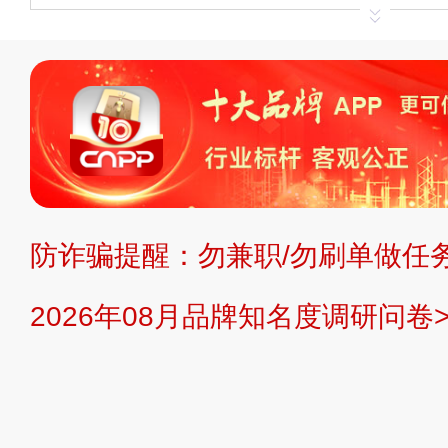
申请删除>>
平台自有内容（文字、
标、LOGO 等）知识产权归本站所
复制、转载、商用。本站不生产产品
不代理、不招商、不提供中介服务。
持投资购买的观点或意见，页面信息
防诈骗提醒：勿兼职/勿刷单做任务
提交说明：
快速提交发布>>
提交品
2026年08月品牌知名度调研问卷>