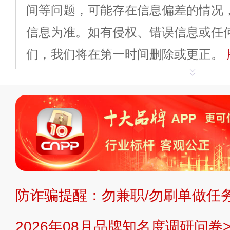
间等问题，可能存在信息偏差的情况
信息为准。如有侵权、错误信息或任
们，我们将在第一时间删除或更正。
申请删除>>
平台自有内容（文字、
标、LOGO 等）知识产权归本站所
复制、转载、商用。本站不生产产品
不代理、不招商、不提供中介服务。
持投资购买的观点或意见，页面信息
防诈骗提醒：勿兼职/勿刷单做任务
提交说明：
快速提交发布>>
提交品
2026年08月品牌知名度调研问卷>