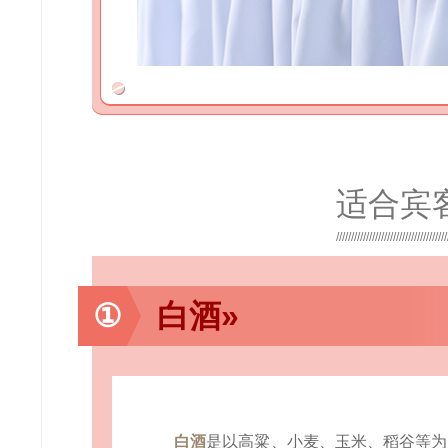
适合宾
①
白酒»
白酒
是以高粱、小麦、玉米、稻谷等为