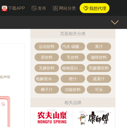
下载APP
发布
网站分类
我想代理
页面相关分类
运动饮料
汽水·碳酸饮料
果汁
茶饮料
乳饮料
咖啡饮料
无糖饮料
植物蛋白饮料
乳酸菌饮料
权声明
电解质水·电解质饮料
橙汁
蔬菜汁
椰子汁
功能饮料
可乐
相关品牌