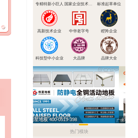
专精特新小巨人
国家企业技术中心
标准起草单位
高新技术企业
中华老字号
瞪羚企业
科技型中小企业
大品牌
品牌大全
肯帝亚KENTIER 4006-026-011
创星地
广告
热门模块