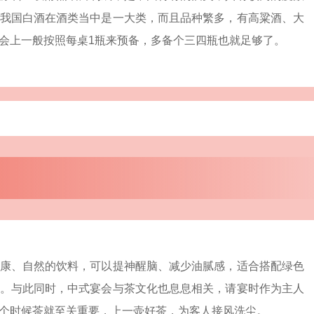
我国白酒在酒类当中是一大类，而且品种繁多，有高粱酒、大
会上一般按照每桌1瓶来预备，多备个三四瓶也就足够了。
康、自然的饮料，可以提神醒脑、减少油腻感，适合搭配绿色
。与此同时，中式宴会与茶文化也息息相关，请宴时作为主人
个时候茶就至关重要，上一壶好茶，为客人接风洗尘。