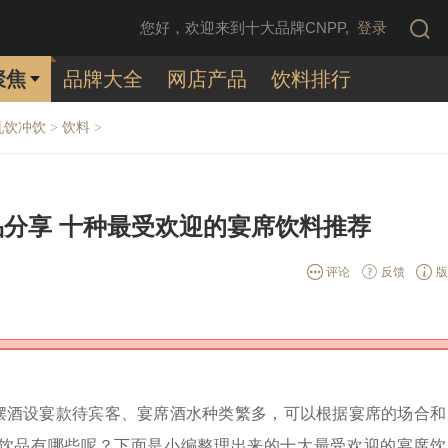
您好，欢迎来到十大品牌CNPP,
登录
聚焦
品牌大全
网店产品
饮料排行
乳饮冲饮
饮料
>
>
分享 十种最受欢迎的宴席饮料推荐
评论
反馈
版
摆酒设宴款待宾客、宴席酒水种类繁多，可以根据宴席的场合和
饮品有哪些呢？下面是小编整理出来的十大最受欢迎的宴席饮