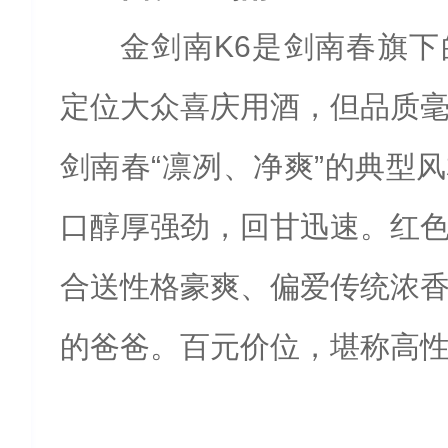
金剑南K6是剑南春旗
定位大众喜庆用酒，但品质
剑南春“凛冽、净爽”的典型
口醇厚强劲，回甘迅速。红
合送性格豪爽、偏爱传统浓
的爸爸。百元价位，堪称高