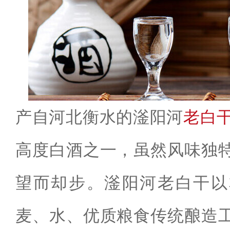
产自河北衡水的滏阳河
老白
高度白酒之一，虽然风味独
望而却步。滏阳河老白干以
麦、水、优质粮食传统酿造