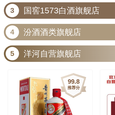
国窖1573白酒旗舰店
汾酒酒类旗舰店
洋河自营旗舰店
99.8
推荐分