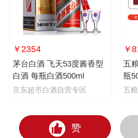
￥2354
￥8
茅台白酒 飞天53度酱香型
五粮
白酒 每瓶白酒500ml
瓶5
京东超市白酒自营专区
五粮
赞