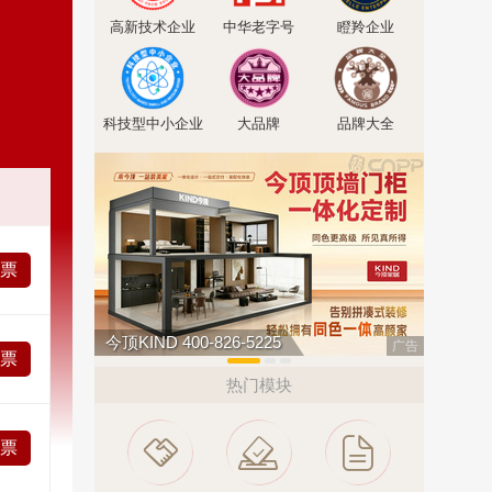
高新技术企业
中华老字号
瞪羚企业
科技型中小企业
大品牌
品牌大全
投票
汇迈HUIMAI
欧陆OUL
广告
投票
热门模块
投票