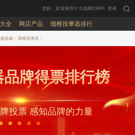
您好，欢迎来到十大品牌CNPP,
登录
大全
网店产品
颈椎按摩器排行
保健器械
颈椎按摩器
>
>
器品牌得票排行榜
牌投票 感知品牌的力量