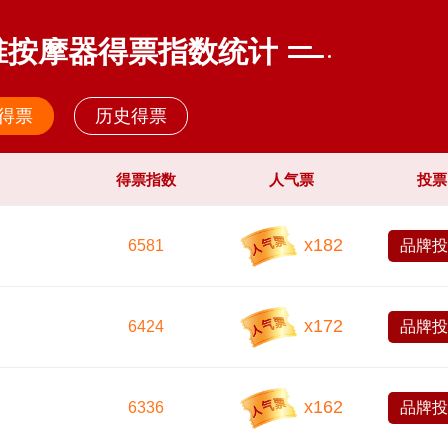
颈椎按摩器得票指数统计
得票
历史得票
得票指数
人气票
投票
x
182
6581
品牌
今顶KIND 400-826-5225
x
172
6424
品牌
x
162
6336
品牌