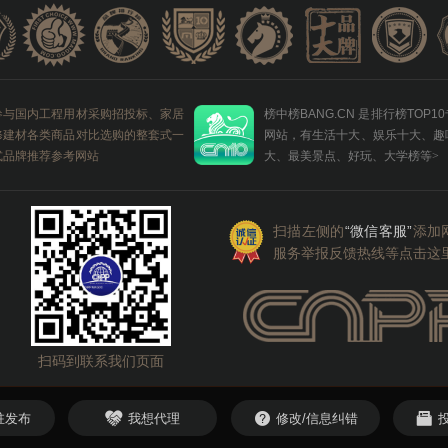
参与国内工程用材采购招投标、家居
榜中榜BANG.CN 是排行榜TOP1
修建材各类商品对比选购的整套式一
网站，有生活十大、娱乐十大、趣
式品牌推荐参考网站
大、最美景点、好玩、大学榜等
>
扫描左侧的
“微信客服”
添加
服务举报反馈热线等点击这
扫码到联系我们页面
驻发布
我想代理
修改/信息纠错