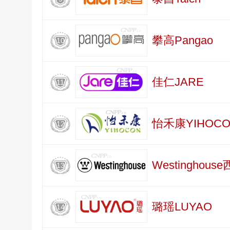
攀高Pangao
10
佳仁JARE
11
怡禾康YIHOCO
12
Westinghous
13
璐瑶LUYAO
14