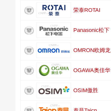
荣泰ROTAI
4
Panasonic松下
5
OMRON欧姆龙
6
OGAWA奥佳华
7
OSIM傲胜
8
泰昌Taicn
9