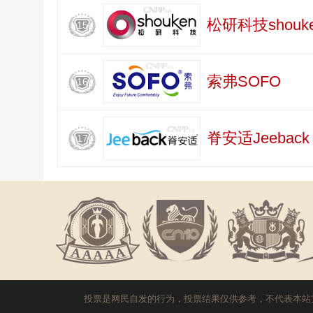
松研科技shouk
15
索弗SOFO
16
脊安适Jeeback
17
投票是网民自发的行为，投票结果仅供参考，不代表本站