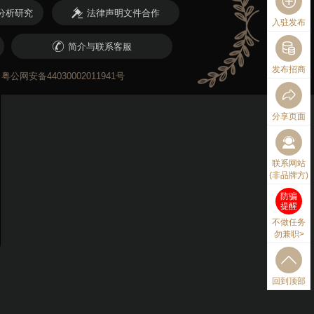
分析研究
法律声明文件合作
入驻发布
简介与联系客服
发布招商
粤公网安备44030002011941号
分享页面
联系网站
(非品牌方)
防骗
提醒
不做任务
勿兼职>
回到顶部