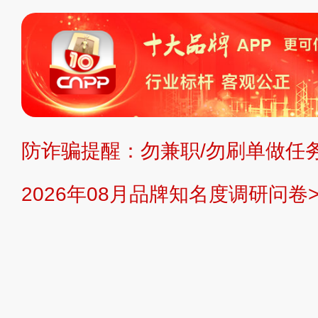
标、LOGO 等）知识产权归本站所
复制、转载、商用。本站不生产产品
不代理、不招商、不提供中介服务。
持投资购买的观点或意见，页面信息
防诈骗提醒：勿兼职/勿刷单做任务
提交说明：
快速提交发布>>
提交品
2026年08月品牌知名度调研问卷>