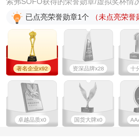
索弗SOFO获得的荣誉勋章/虚拟奖杯情
已点亮荣誉勋章1个
（未点亮荣誉勋
著名企业x92
资深品牌x28
十
卓越品质x0
国货大牌x0
AA