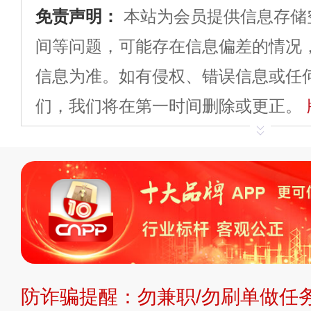
免责声明：
本站为会员提供信息存储
间等问题，可能存在信息偏差的情况
信息为准。如有侵权、错误信息或任
们，我们将在第一时间删除或更正。
申请删除>>
平台自有内容（文字、
标、LOGO 等）知识产权归本站所
复制、转载、商用。本站不生产产品
不代理、不招商、不提供中介服务。
持投资购买的观点或意见，页面信息
防诈骗提醒：勿兼职/勿刷单做任务
提交说明：
快速提交发布>>
提交品