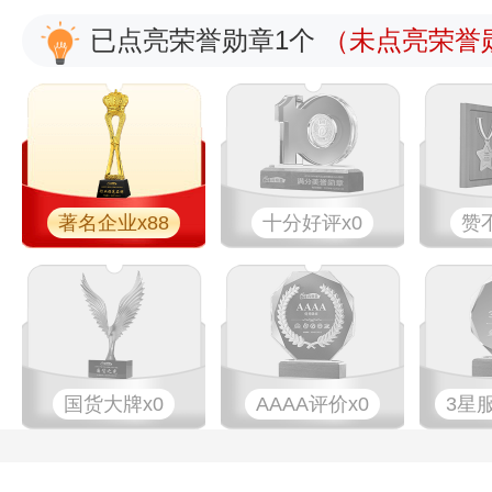
已点亮荣誉勋章1个
（未点亮荣誉勋
著名企业x88
十分好评x0
赞
国货大牌x0
AAAA评价x0
3星