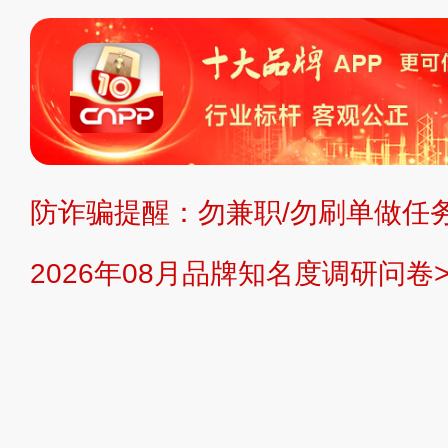
标、LOGO 等）知识产权归本站所
复制、转载、商用。本站不生产产品
不代理、不招商、不提供中介服务。
持投资购买的观点或意见，页面信息
防诈骗提醒：勿兼职/勿刷单做任务
提交说明：
快速提交发布>>
提交品
2026年08月品牌知名度调研问卷>