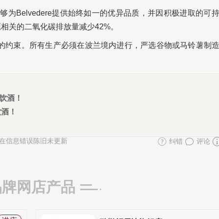
密，能够为Belvedere提供始终如一的优异品质，并因积极进取的可
源相关的二氧化碳排放量减少42%。
加法规的约束。所有生产必须在波兰境内进行，严选谷物或马铃薯制
宜饮酒！
饮酒！
在信息错误陈旧未更新
纠错
评论
品牌网店产品