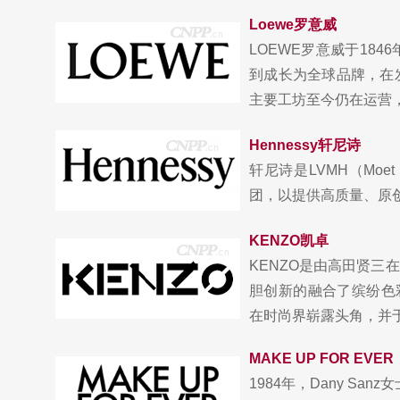
Loewe罗意威
LOEWE罗意威于18
到成长为全球品牌，在
主要工坊至今仍在运营，我
Hennessy轩尼诗
轩尼诗是LVMH（Moet 
团，以提供高质量、原创
KENZO凯卓
KENZO是由高田贤
胆创新的融合了缤纷色彩
在时尚界崭露头角，并于.
MAKE UP FOR EVER
1984年，Dany Sa