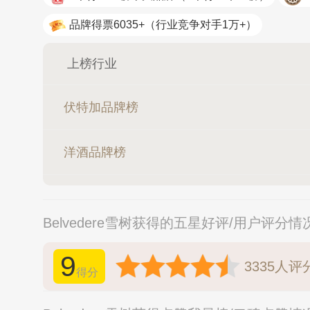
松乐SOLO
品牌得票6035+
（行业竞争对手1万+）
上榜行业
伏特加品牌榜
洋酒品牌榜
Belvedere雪树获得的五星好评/用户评分情
9
3335
人评
得分