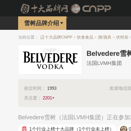
雪树品牌介绍
当前位置：
十大品牌CNPP
饮食食品
酒/酒具
伏特加
>
>
>
Belvedere雪
法国LVMH集团
创立时间：
1993
发源地/总
关注度：
2201+
Belvedere雪树（法国LVMH集团）正
1个行业上榜十大品牌
（1个行业未上榜）