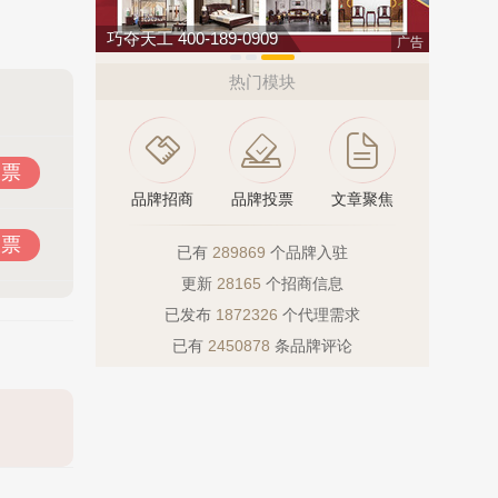
巧夺天工 400-189-0909
广告
热门模块
投票
品牌招商
品牌投票
文章聚焦
投票
已有
289869
个品牌入驻
更新
28165
个招商信息
已发布
1872326
个代理需求
已有
2450878
条品牌评论