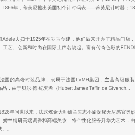
1866年，蒂芙尼推出美国初个计时码表——蒂芙尼计时器；18
rdo和Adele夫妇于1925年在罗马创建，他们后来开办了精品门店
、工艺、创新和时尚在国际上声名鹊起。富有传奇色彩的FEND
y）是法国的高奢时装品牌，隶属于法国LVMH集团，主营高级服
尔·德·纪梵希（Hubert James Taffin de Givench...
。1828年问世以来，法式炼金大师娇兰矢志不渝探秘无尽感官奥
。娇兰精研高端调香和高端美妆，将个性化服务升华为艺术，
...