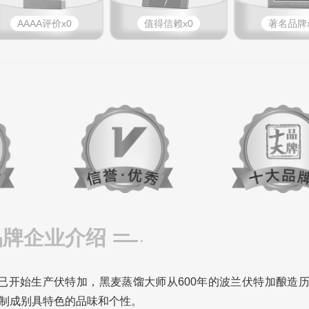
AAAA评价x0
值得信赖x0
著名品牌x
品牌企业介绍
910年就已开始生产伏特加，黑麦蒸馏大师从600年的波兰伏特加酿造
制成别具特色的品味和个性。