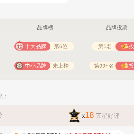
R 400-111-7899
欧陆OULU 0760-23220123
品牌榜
品牌投票
十大品牌
第6位
第5名
中小品牌
未上榜
第99+名
况：
18
分
x
五星好评