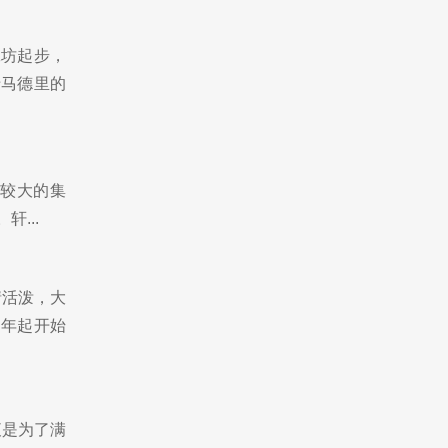
工坊起步，
于马德里的
全球较大的集
...
情活泼，大
0年起开始
初衷是为了满