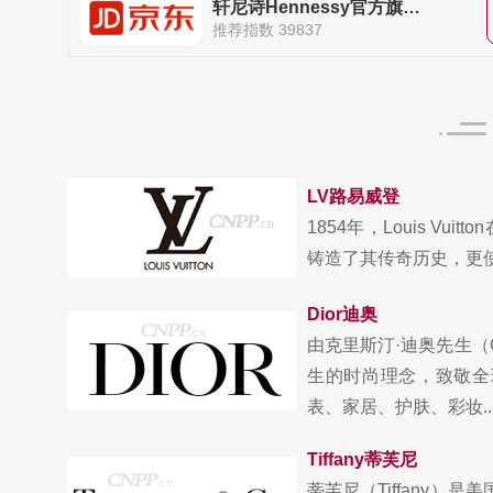
轩尼诗Hennessy官方旗舰店
推荐指数 39837
LV路易威登
1854年，Louis 
铸造了其传奇历史，更使它
Dior迪奥
由克里斯汀·迪奥先生（C
生的时尚理念，致敬全
表、家居、护肤、彩妆..
Tiffany蒂芙尼
蒂芙尼（Tiffany）