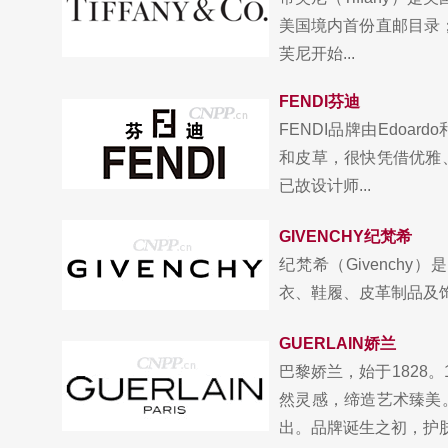
美国境内首份直邮目录；
芙尼开始...
FENDI芬迪
FENDI品牌由Edoa
和皮草，很快凭借优雅
已故设计师...
GIVENCHY纪梵希
纪梵希（Givench
衣、鞋履、皮革制品及饰品，由于贝
GUERLAIN娇兰
巴黎娇兰，始于1828
然灵感，缔造艺术臻美
出。品牌诞生之初，护肤、