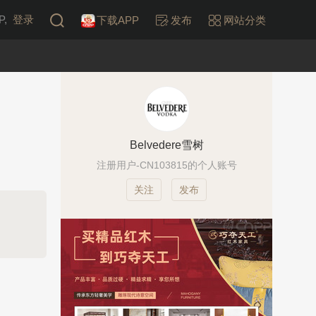
,
登录
下载APP
发布
网站分类
Belvedere雪树
注册用户-CN103815的个人账号
发布