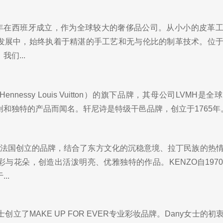
46年在西班牙成立，作为全球较大的奢侈品公司。从小小的皮革
发展中，始终执着于精湛的手工艺和无与伦比的制革技术。位
们...
Hennessy Louis Vuitton）的旗下品牌，其母公司LVMH是
和独特的产品而闻名。轩尼诗是特级干邑品牌，创立于1765年。轩
三在法国创立的品牌，结合了东方文化的沉稳意境、拉丁民族的热
与花朵，创造出活泼明亮、优雅独特的作品。KENZO自197
..
nz女士创立了MAKE UP FOR EVER专业彩妆品牌。Dany女士的