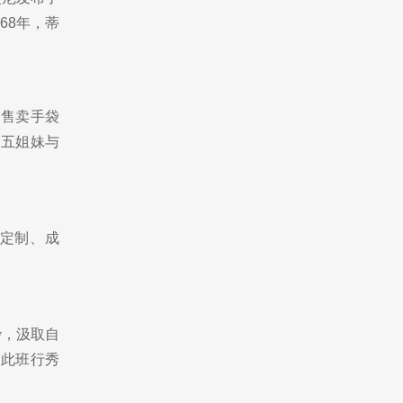
68年，蒂
，售卖手袋
I五姐妹与
装定制、成
妙，汲取自
由此班行秀