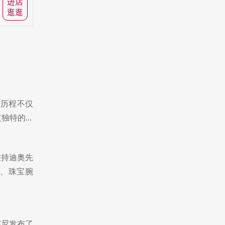
进店
逛逛
久历程不仅
特的...
秉持迪奥先
、珠宝腕
芙尼发布了