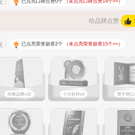
况：
已点亮口碑点赞0个
（未点亮口碑点赞14个>>）
给品牌点赞
况：
已点亮荣誉勋章2个
（未点亮荣誉勋章15个>>）
经典品牌x32
十分好评x0
赞不绝口x