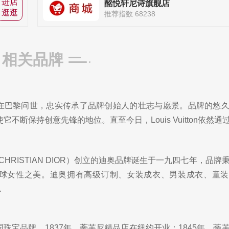
进店
酩悦轩尼诗旗舰店
逛逛
推荐指数 68238
相关品牌
Vuitton在巴黎问世，忠实传承了品牌创始人的壮志与愿景。品牌的悠
不断保持创意先锋的地位。直至今日，Louis Vuitton依然通过独
HRISTIAN DIOR）创立的迪奥品牌诞生于一九四七年，品牌
球女性之美。迪奥拥有高级订制、女装成衣、男装成衣、童装
.
是美国珠宝品牌。1837年，蒂芙尼精品店在纽约开业；1845年，蒂