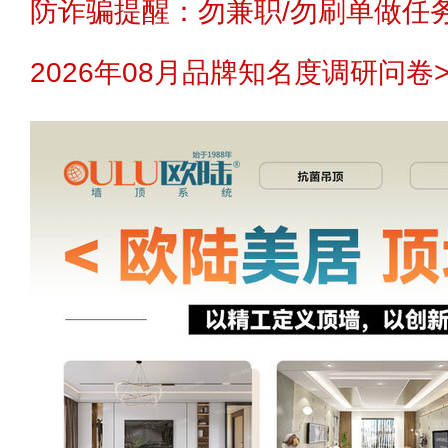
防诈骗提醒：勿兼职/勿刷单做任务
2026年08月品牌知名度调研问卷>