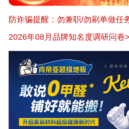
防诈骗提醒：勿兼职/勿刷单做任务
2026年08月品牌知名度调研问卷>