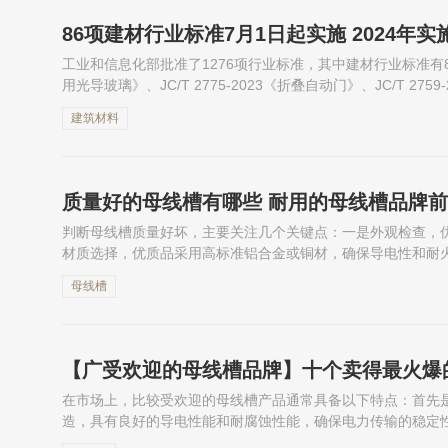
86项建材行业标准7月1日起实施 2024年
工业和信息化部批准了1276项行业标准，其中建材行业标准有86项，
用光导玻璃》、JC/T 2775-2023《折叠自动门》、JC/T 27
日起实施。下面小编整理了获得批准的86项建...
建筑材料
质量好的母线槽有哪些 耐用的母线槽品牌
判断母线槽质量好坏，主要关注几个关键点：一是外观检查，
材质选择，优质品采用高标准铝合金或铜材，确保导电性和耐
机械强度和良好散热；四是认证情况，查看是否通过CCC等国家
母线槽
【广受欢迎的母线槽品牌】十个卖得最火爆
在市场上，比较受欢迎的母线槽产品通常具备以下特点：首先
造，具有良好的导电性能和耐腐蚀性能，确保电力传输的稳定
路保护。其次，注重智能化和可维护性，具备远程监控和故障