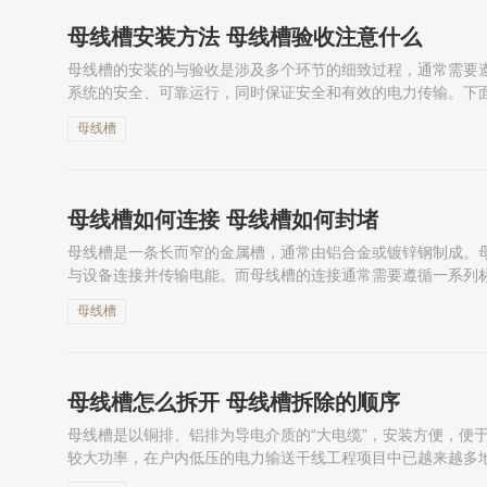
母线槽安装方法 母线槽验收注意什么
母线槽的安装的与验收是涉及多个环节的细致过程，通常需要
系统的安全、可靠运行，同时保证安全和有效的电力传输。下
收注意什么吧！
母线槽
母线槽如何连接 母线槽如何封堵
母线槽是一条长而窄的金属槽，通常由铝合金或镀锌钢制成。
与设备连接并传输电能。而母线槽的连接通常需要遵循一系列
传输。那么下面就一起来看看母线槽如何连接吧！
母线槽
母线槽怎么拆开 母线槽拆除的顺序
母线槽是以铜排、铝排为导电介质的“大电缆”，安装方便，便
较大功率，在户内低压的电力输送干线工程项目中已越来越多
方便，但还是需要一定的专业知识和操作技巧，以确保安全和有