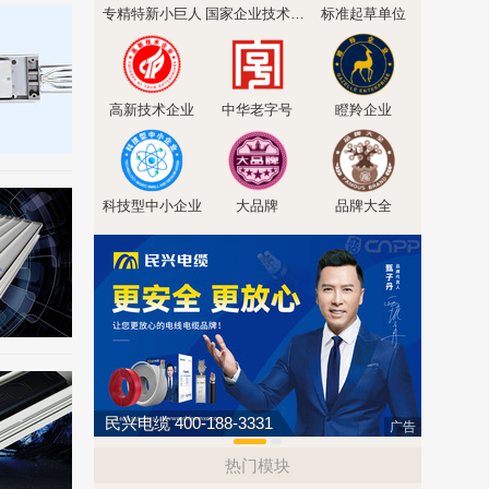
专精特新小巨人
国家企业技术中心
标准起草单位
高新技术企业
中华老字号
瞪羚企业
科技型中小企业
大品牌
品牌大全
民兴电缆 400-188-3331
开利达KAI
广告
热门模块