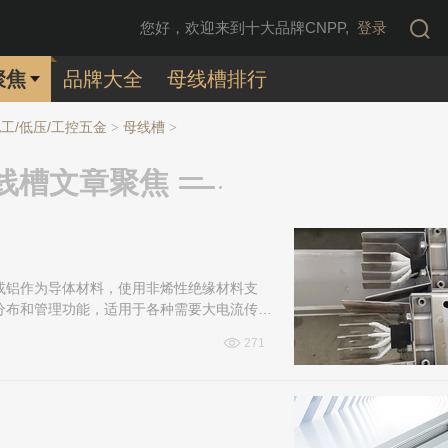
您好，欢迎来到十大品牌CNPP,
登录
聚焦
品牌大全
母线槽排行
工/低压/工控五金
母线槽
>
>
线槽文章聚焦
或铝作为导体材料，使用非烯性绝缘材料支
分布和管理功能，适用于各种需要大电流传输
线槽的作用吧！
271