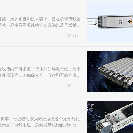
遵循一定的步骤和技术要求，旨在确保母线槽
面就一起来看看母线槽安装方法以及母线槽验
216
母线槽内部有多条平行排列的导电母线，用于
标准化流程，以确保安全、有效和可靠的电力
226
于拆解。母线槽用来为分散系统各个元件分配
地代替了电线电缆。虽然说母线槽的拆卸比较
效操作。那么母线槽怎么拆开呢？这篇...