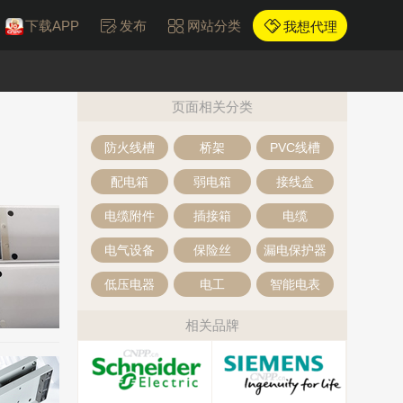
下载APP
发布
网站分类
我想代理
页面相关分类
防火线槽
桥架
PVC线槽
配电箱
弱电箱
接线盒
电缆附件
插接箱
电缆
电气设备
保险丝
漏电保护器
低压电器
电工
智能电表
相关品牌