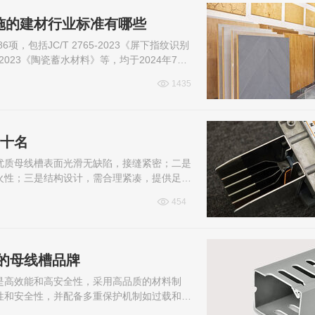
实施的建材行业标准有哪些
包括JC/T 2765-2023《屏下指纹识别
59-2023《陶瓷蓄水材料》等，均于2024年7月1
1435
前十名
优质母线槽表面光滑无缺陷，接缝紧密；二是
火性；三是结构设计，需合理紧凑，提供足够
安全标准认证；五是品牌信誉，知名品...
454
的母线槽品牌
是高效能和高安全性，采用高品质的材料制
性和安全性，并配备多重保护机制如过载和短
预警功能，方便用户进行管理和维护。再