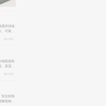
场需求持续
全、可靠、
680
在电阻损耗
温、高湿等
592
、安全的电
能够抵御外