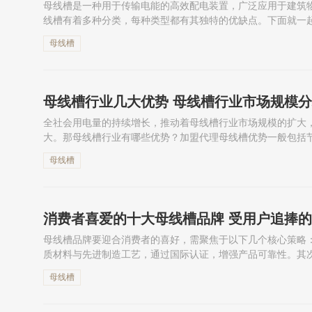
母线槽是一种用于传输电能的高效配电装置，广泛应用于建筑
线槽有着多种分类，每种类型都有其独特的优缺点。下面就一
母线槽
母线槽行业几大优势 母线槽行业市场规模
全社会用电量的持续增长，推动着母线槽行业市场规模的扩大
大。那母线槽行业有哪些优势？加盟代理母线槽优势一般包括
理了母线槽行业的市场优势及发展情况，希望对您有所帮助。
母线槽
消费者喜爱的十大母线槽品牌 受用户追捧
母线槽品牌要迎合消费者的喜好，需聚焦于以下几个核心策略
质材料与先进制造工艺，通过国际认证，增强产品可靠性。其
安装环境及预算需求，包括开放式、封闭式及插接式等多种类型
母线槽