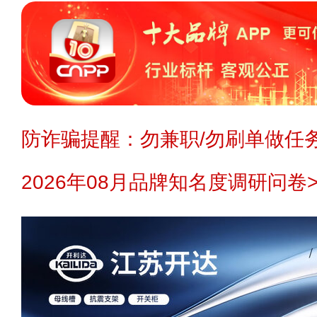
防诈骗提醒：勿兼职/勿刷单做任务
2026年08月品牌知名度调研问卷>